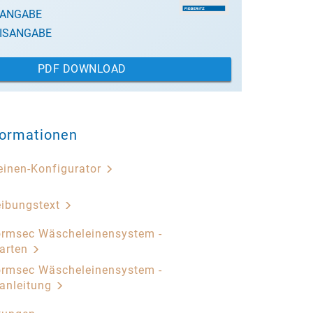
SANGABE
ISANGABE
PDF DOWNLOAD
formationen
inen-Konfigurator
eibungstext
rmsec Wäscheleinensystem -
arten
rmsec Wäscheleinensystem -
anleitung