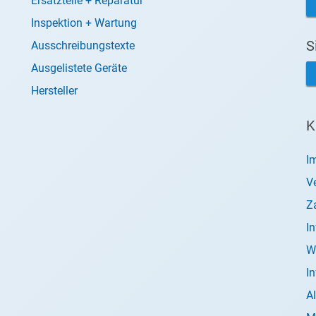
Ersatzteile + Reparatur
Inspektion + Wartung
S
Ausschreibungstexte
Ausgelistete Geräte
Hersteller
K
I
V
Z
I
W
I
A