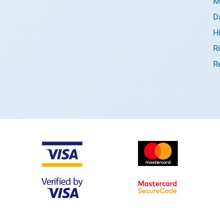
M
D
H
R
R