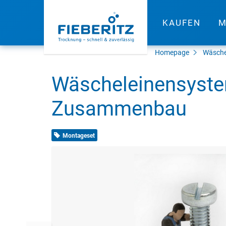
KAUFEN
M
Homepage
Wäsche
Wäscheleinensyst
Zusammenbau
Montageset