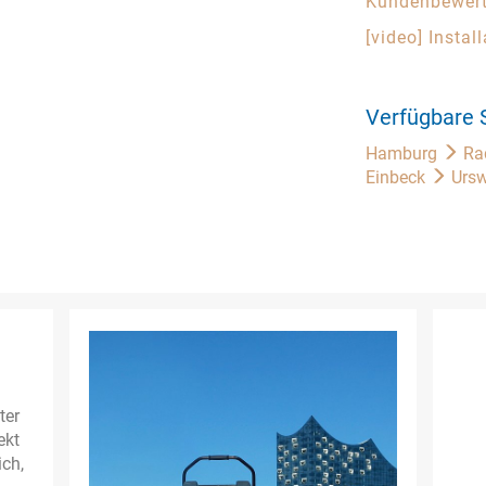
Kundenbewer
[video] Instal
Verfügbare 
Hamburg
Ra
Einbeck
Ursw
ter
ekt
ich,