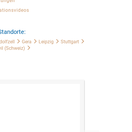
tungen
lationsvideos
Standorte:
dolfzell
Gera
Leipzig
Stuttgart
il (Schweiz)