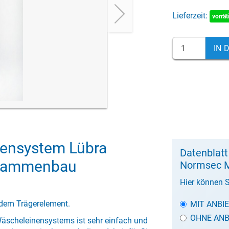
Lieferzeit:
vorrät
IN 
ensystem Lübra
Datenblat
usammenbau
Normsec 
Hier können S
dem Trägerelement.
MIT ANBI
OHNE ANB
scheleinensystems ist sehr einfach und