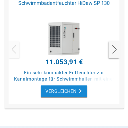
Schwimmbadentfeuchter HiDew SP 130
11.053,91 €
Ein sehr kompakter Entfeuchter zur
Kanalmontage für Schwimmhallen mit einer
Beckengröße bis max. 40 m² (ohne
VERGLEICHEN
Abdeckung).