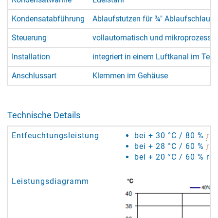
Kondensatabführung
Ablaufstutzen für ¾" Ablaufschlauch
Steuerung
vollautomatisch und mikroprozessorg
Installation
integriert in einem Luftkanal im Te
Anschlussart
Klemmen im Gehäuse
Technische Details
Entfeuchtungsleistung
bei + 30 °C / 80 %
rF
:
bei + 28 °C / 60 %
rF
:
bei + 20 °C / 60 % rF:
Leistungsdiagramm