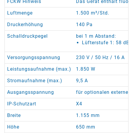
FCKW Hinweis
Das Gerät enthält fluor
Luftmenge
1.500 m³/Std.
Druckerhöhung
140 Pa
Schalldruckpegel
bei 1 m Abstand:
Lüfterstufe 1: 58 dB(
Versorgungsspannung
230 V / 50 Hz / 16 A
Leistungsaufnahme (max.)
1.850 W
Stromaufnahme (max.)
9,5 A
Ausgangsspannung
für optionalen externe
IP-Schutzart
X4
Breite
1.155 mm
Höhe
650 mm