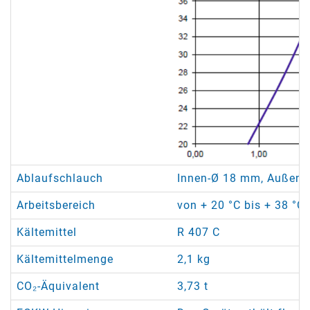
Ablaufschlauch
Innen-Ø 18 mm, Außen-Ø
Arbeitsbereich
von + 20 °C bis + 38 °C 
Kältemittel
R 407 C
Kältemittelmenge
2,1 kg
CO₂-Äquivalent
3,73 t