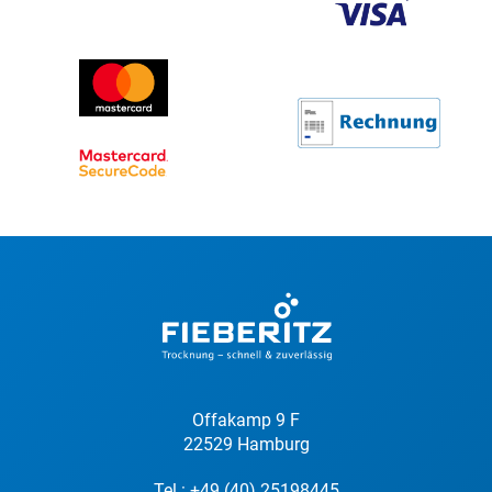
Offakamp 9 F
22529 Hamburg
Tel.:
+49 (40) 25198445