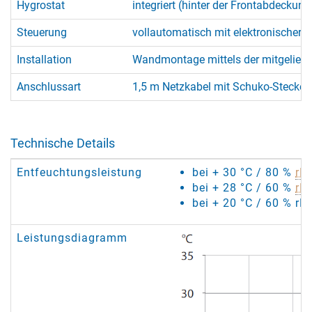
Hygrostat
integriert (hinter der Frontabdeckun
Steuerung
vollautomatisch mit elektronischer S
Installation
Wandmontage mittels der mitgelief
Anschlussart
1,5 m Netzkabel mit Schuko-Stecker
Technische Details
Entfeuchtungsleistung
bei + 30 °C / 80 %
rF
:
bei + 28 °C / 60 %
rF
:
bei + 20 °C / 60 % rF:
Leistungsdiagramm