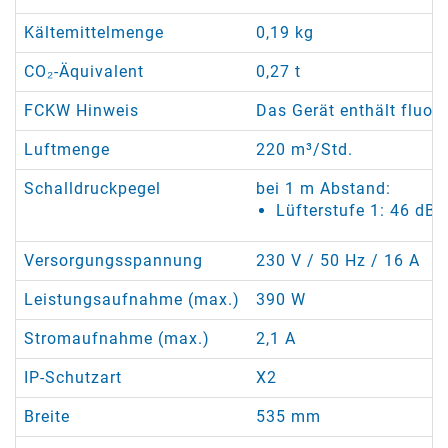
Kältemittelmenge
0,19 kg
CO₂-Äquivalent
0,27 t
FCKW Hinweis
Das Gerät enthält fluor
Luftmenge
220 m³/Std.
Schalldruckpegel
bei 1 m Abstand:
Lüfterstufe 1: 46 dB(
Versorgungsspannung
230 V / 50 Hz / 16 A
Leistungsaufnahme (max.)
390 W
Stromaufnahme (max.)
2,1 A
IP-Schutzart
X2
Breite
535 mm