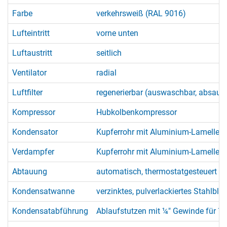
Farbe
verkehrsweiß (RAL 9016)
Lufteintritt
vorne unten
Luftaustritt
seitlich
Ventilator
radial
Luftfilter
regenerierbar (auswaschbar, absaug
Kompressor
Hubkolbenkompressor
Kondensator
Kupferrohr mit Aluminium-Lamellen,
Verdampfer
Kupferrohr mit Aluminium-Lamellen,
Abtauung
automatisch, thermostatgesteuert 
Kondensatwanne
verzinktes, pulverlackiertes Stahlble
Kondensatabführung
Ablaufstutzen mit ¼″ Gewinde für 