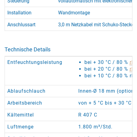
Steuerung
vollautomatisch mit elektronischer 
Installation
Wandmontage
Anschlussart
3,0 m Netzkabel mit Schuko-Stecker
Technische Details
Entfeuchtungsleistung
bei + 30 °C / 80 %
rF
:
bei + 20 °C / 80 %
rF
:
bei + 10 °C / 80 % rF:
Ablaufschlauch
Innen-Ø 18 mm (optional
Arbeitsbereich
von + 5 °C bis + 30 °C /
Kältemittel
R 407 C
Luftmenge
1.800 m³/Std.