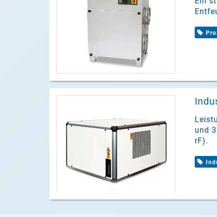
Ein s
Entfe
Pro
Indu
Leist
und 3
rF).
Ind