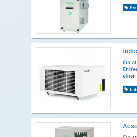
Pro
Indu
Ein s
Entfe
einer
Ind
Adso