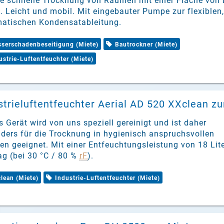
ie schnelle Trocknung von Räumen mit einer Fläche von 
. Leicht und mobil. Mit eingebauter Pumpe zur flexiblen,
atischen Kondensatableitung.
serschadenbeseitigung (Miete)
Bautrockner (Miete)
ustrie-Luftentfeuchter (Miete)
strieluftentfeuchter Aerial AD 520 XXclean zu
s Gerät wird von uns speziell gereinigt und ist daher
ders für die Trocknung in hygienisch anspruchsvollen
n geeignet. Mit einer Entfeuchtungsleistung von 18 Lit
ag (bei 30 °C / 80 %
rF
).
lean (Miete)
Industrie-Luftentfeuchter (Miete)