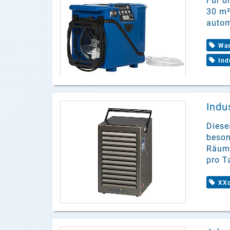
Für d
30 m²
autom
Was
Ind
Indu
Diese
beson
Räume
pro T
XXc