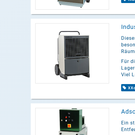
Indu
Diese
beson
Räume
Für d
Lager
Viel 
XXc
Adso
Ein s
Entfe