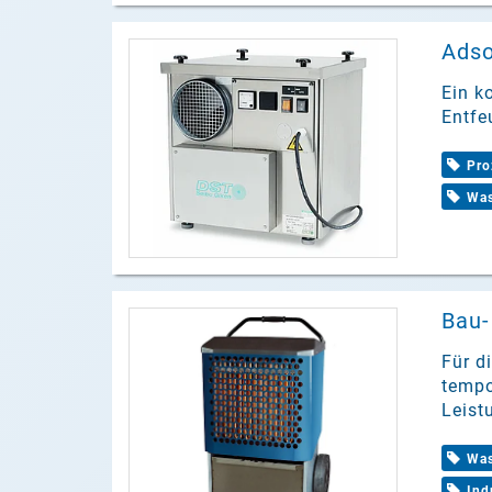
Adso
Ein k
Entfe
Pro
Was
Bau-
Für d
tempo
Leist
Was
Ind