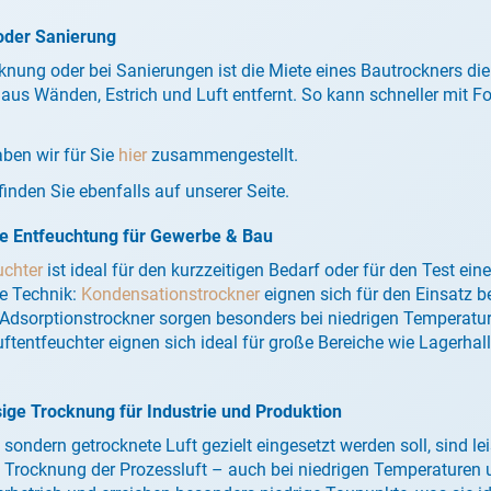
oder Sanierung
nung oder bei Sanierungen ist die Miete eines Bautrockners die 
us Wänden, Estrich und Luft entfernt. So kann schneller mit F
ben wir für Sie
hier
zusammengestellt.
 finden Sie ebenfalls auf unserer Seite.
lle Entfeuchtung für Gewerbe & Bau
uchter
ist ideal für den kurzzeitigen Bedarf oder für den Test e
de Technik:
Kondensationstrockner
eignen sich für den Einsatz b
. Adsorptionstrockner sorgen besonders bei niedrigen Temperatur
uftentfeuchter eignen sich ideal für große Bereiche wie Lagerha
sige Trocknung für Industrie und Produktion
 sondern getrocknete Luft gezielt eingesetzt werden soll, sind l
ve Trocknung der Prozessluft – auch bei niedrigen Temperaturen