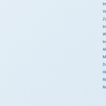
I
V
Z
I
W
I
A
M
D
H
R
R