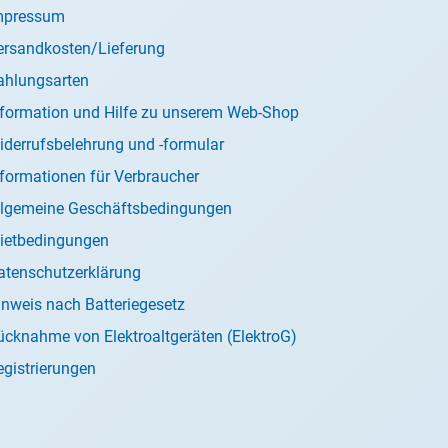
mpressum
ersandkosten/Lieferung
ahlungsarten
nformation und Hilfe zu unserem Web-Shop
iderrufsbelehrung und -formular
nformationen für Verbraucher
llgemeine Geschäftsbedingungen
ietbedingungen
atenschutzerklärung
inweis nach Batteriegesetz
ücknahme von Elektroaltgeräten (ElektroG)
egistrierungen