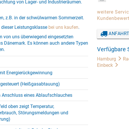
uchtung von Lager- und Industrieräumen.
weitere Servi
en, z.B. in der schwülwarmen Sommerzeit.
Kundenbewer
t dieser Leistungsklasse
bei uns kaufen
.
ANFAHRT
m von uns überwiegend eingesetzten
aus Dänemark. Es können auch andere Typen
Verfügbare 
en.
Hamburg
Ra
Einbeck
mit Energierückgewinnung
tgesteuert (Heißgasabtauung)
n Anschluss eines Ablaufschlauches
feld oben zeigt Temperatur,
erbrauch, Störungsmeldungen und
rung)