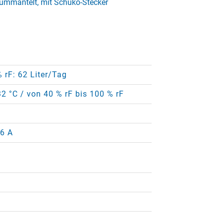
ummantelt, mit Schuko-Stecker
% rF: 62 Liter/Tag
32 °C / von 40 % rF bis 100 % rF
16 A