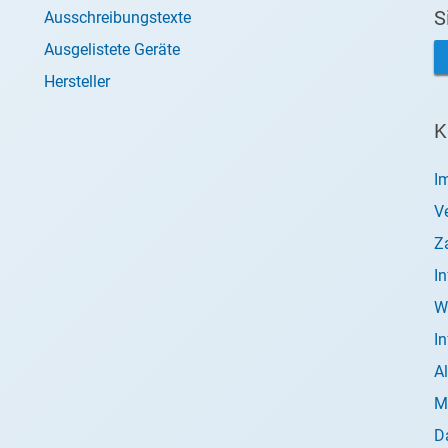
S
Ausschreibungstexte
Ausgelistete Geräte
Hersteller
K
I
V
Z
I
W
I
A
M
D