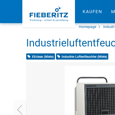
KAUFEN
M
Homepage
Industr
Industrieluftentfe
XXclean (Miete)
Industrie-Luftentfeuchter (Miete)