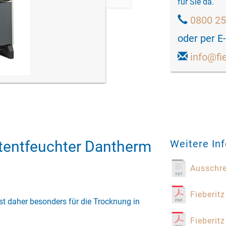
für Sie da.
0800 2
oder per E
info@fi
ftentfeuchter Dantherm
Weitere In
Ausschr
Fieberitz
ist daher besonders für die Trocknung in
Fieberit