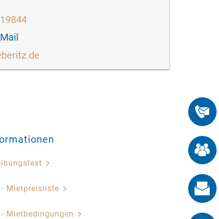
519844
-Mail
eberitz.de
formationen
eibungstext
 - Mietpreisliste
z - Mietbedingungen