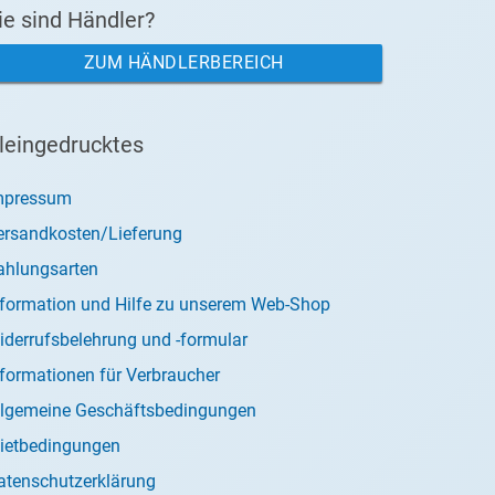
ie sind Händler?
ZUM HÄNDLERBEREICH
leingedrucktes
mpressum
ersandkosten/Lieferung
ahlungsarten
nformation und Hilfe zu unserem Web-Shop
iderrufsbelehrung und -formular
nformationen für Verbraucher
llgemeine Geschäftsbedingungen
ietbedingungen
atenschutzerklärung