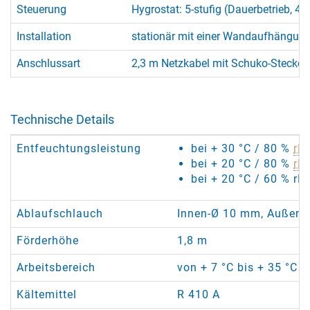
Steuerung
Hygrostat: 5-stufig (Dauerbetrieb, 40
Installation
stationär mit einer Wandaufhängung
Anschlussart
2,3 m Netzkabel mit Schuko-Stecker
Technische Details
Entfeuchtungsleistung
bei + 30 °C / 80 %
rF
:
bei + 20 °C / 80 %
rF
:
bei + 20 °C / 60 % rF:
Ablaufschlauch
Innen-Ø 10 mm, Außen-
Förderhöhe
1,8 m
Arbeitsbereich
von + 7 °C bis + 35 °C /
Kältemittel
R 410 A