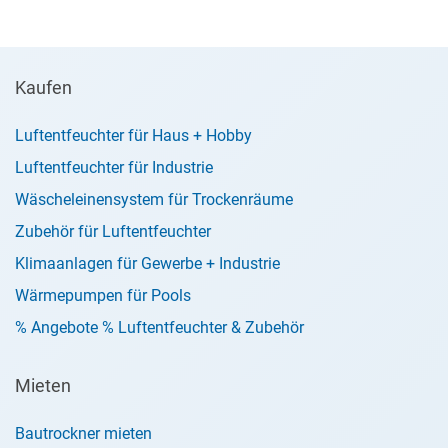
wenn schnell mehr als eine
Maschinenladung getrocknet werden soll
und für den temporären Einsatz in
Innenpools, z.B. bei nur kurzzeitiger
Kaufen
Poolnutzung.
Mit WLAN-Anbindung per Tuya Smart Life
Luftentfeuchter für Haus + Hobby
App.
Luftentfeuchter für Industrie
Wäscheleinensystem für Trockenräume
Zubehör für Luftentfeuchter
Klimaanlagen für Gewerbe + Industrie
Wärmepumpen für Pools
% Angebote % Luftentfeuchter & Zubehör
Mieten
Bautrockner mieten