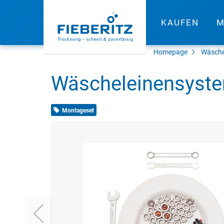
KAUFEN
M
Homepage
Wäsche
Wäscheleinensyste
Montageset