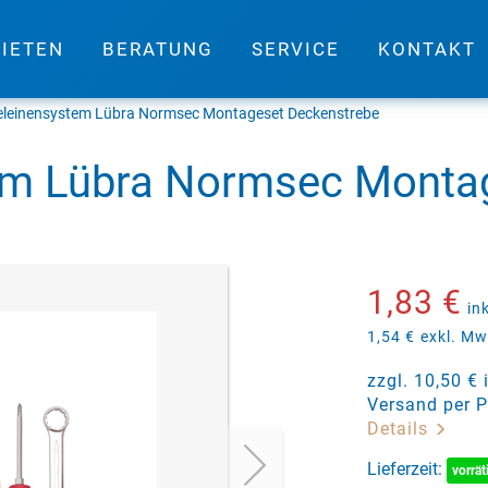
IETEN
BERATUNG
SERVICE
KONTAKT
leinensystem Lübra Normsec Montageset Deckenstrebe
m Lübra Normsec Montag
1,83 €
in
1,54 €
exkl. Mw
zzgl. 10,50 €
Versand per P
Details
Lieferzeit:
vorrät