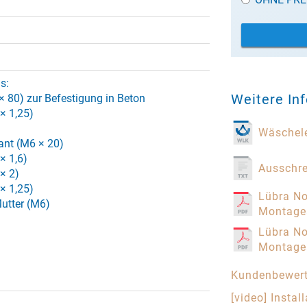
s:
Weitere In
 80) zur Befestigung in Beton
 × 1,25)
Wäschele
nt (M6 × 20)
× 1,6)
Ausschr
 × 2)
 × 1,25)
Lübra No
utter (M6)
Montage
Lübra No
Montage
Kundenbewer
[video] Instal