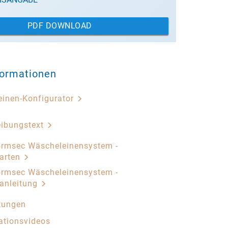
PDF DOWNLOAD
formationen
inen-Konfigurator
eibungstext
rmsec Wäscheleinensystem -
arten
rmsec Wäscheleinensystem -
anleitung
tungen
lationsvideos