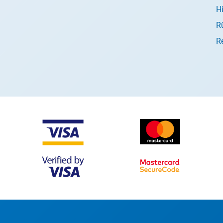
H
R
R