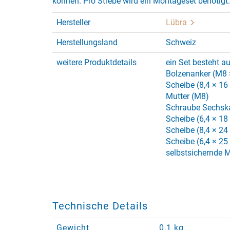
können. Pro Strebe wird ein Montageset benötigt.
Hersteller
Lübra
Herstellungsland
Schweiz
weitere Produktdetails
ein Set besteht au
Bolzenanker (M8 ×
Scheibe (8,4 × 16
Mutter (M8)
Schraube Sechska
Scheibe (6,4 × 18 
Scheibe (8,4 × 24
Scheibe (6,4 × 25
selbstsichernde M
Technische Details
Gewicht
0,1 kg