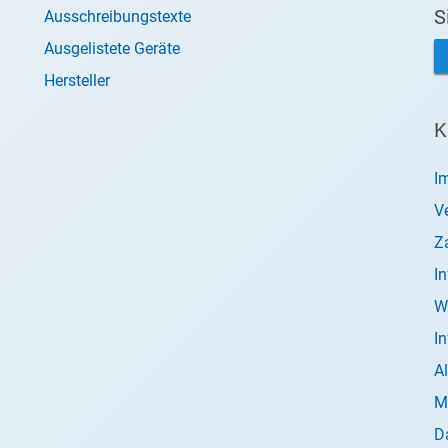
S
Ausschreibungstexte
Ausgelistete Geräte
Hersteller
K
I
V
Z
I
W
I
A
M
D