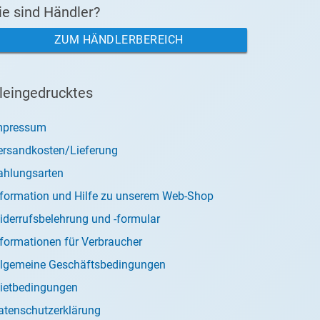
ie sind Händler?
ZUM HÄNDLERBEREICH
leingedrucktes
mpressum
ersandkosten/Lieferung
ahlungsarten
nformation und Hilfe zu unserem Web-Shop
iderrufsbelehrung und -formular
nformationen für Verbraucher
llgemeine Geschäftsbedingungen
ietbedingungen
atenschutzerklärung