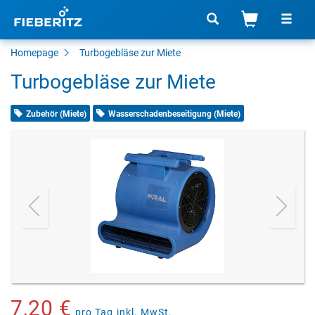
Homepage
Turbogebläse
zur Miete
Turbogebläse zur Miete
Zubehör (Miete)
Wasserschadenbeseitigung (Miete)
7,20 €
pro Tag
inkl. MwSt.