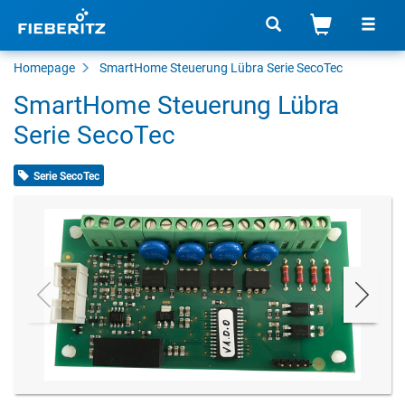
Homepage
SmartHome Steuerung Lübra Serie SecoTec
SmartHome Steuerung Lübra
Serie SecoTec
Serie SecoTec