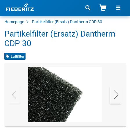
Homepage
Partikelfilter (Ersatz) Dantherm CDP 30
Partikelfilter (Ersatz) Dantherm
CDP 30
Luftfilter