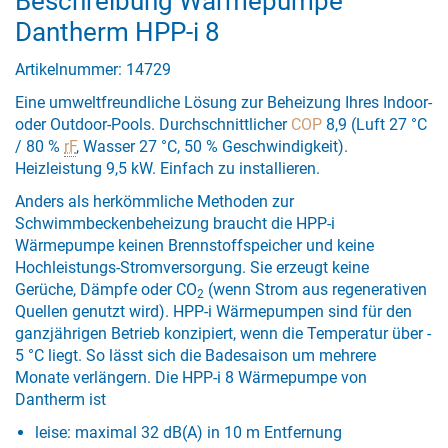
Beschreibung Wärmepumpe
Dantherm HPP-i 8
Artikelnummer: 14729
Eine umweltfreundliche Lösung zur Beheizung Ihres Indoor-
oder Outdoor-Pools. Durchschnittlicher
COP
8,9 (Luft 27 °C
/ 80 %
rF
, Wasser 27 °C, 50 % Geschwindigkeit).
Heizleistung 9,5 kW. Einfach zu installieren.
Anders als herkömmliche Methoden zur
Schwimmbeckenbeheizung braucht die HPP-i
Wärmepumpe keinen Brennstoffspeicher und keine
Hochleistungs-Stromversorgung. Sie erzeugt keine
Gerüche, Dämpfe oder CO
(wenn Strom aus regenerativen
2
Quellen genutzt wird). HPP-i Wärmepumpen sind für den
ganzjährigen Betrieb konzipiert, wenn die Temperatur über -
5 °C liegt. So lässt sich die Badesaison um mehrere
Monate verlängern. Die HPP-i 8 Wärmepumpe von
Dantherm ist
leise: maximal 32 dB(A) in 10 m Entfernung