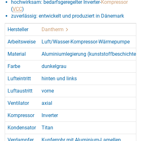
hochwirksam: bedarfsgeregelter Inverter-
Kompressor
(
VCC
)
zuverlässig: entwickelt und produziert in Dänemark
Hersteller
Dantherm
Arbeitsweise
Luft/Wasser-Kompressor-Wärmepumpe
Material
Aluminiumlegierung (kunststoffbeschichtet)
Farbe
dunkelgrau
Lufteintritt
hinten und links
Luftaustritt
vorne
Ventilator
axial
Kompressor
Inverter
Kondensator
Titan
Verdampfer
Kupferrohr mit Aluminium-Lamellen