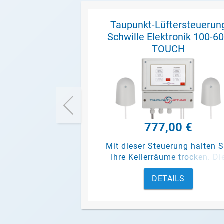
Taupunkt-Lüftersteuerun
Schwille Elektronik 100-6
TOUCH
777,00 €
Mit dieser Steuerung halten S
Ihre Kellerräume trocken. Di
anzusteuernde Lüftung läuft n
DETAILS
wenn die Außenluft trockener 
als die Raumluft. Über den Tou
Bildschirm können Sie das Ge
komfortabel überwachen un
steuern.