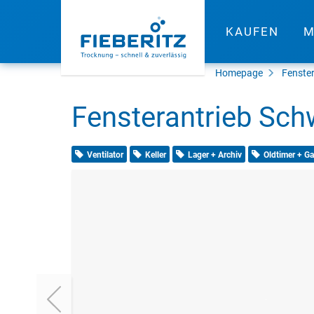
KAUFEN
M
Homepage
Fenster
Fensterantrieb Schw
Ventilator
Keller
Lager + Archiv
Oldtimer + G