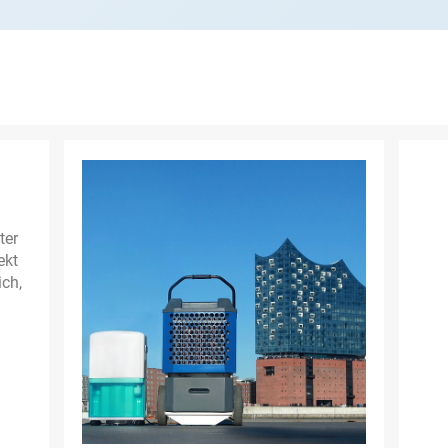
ter
ekt
ich,