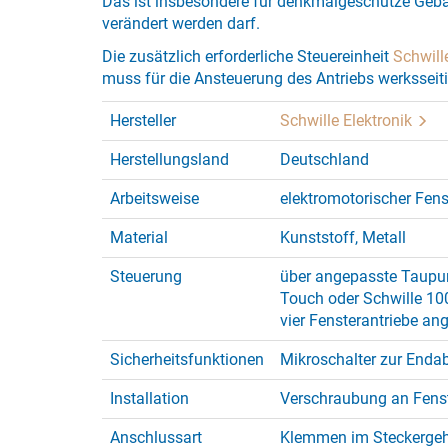
Das ist insbesondere für denkmalgeschütze Gebä
verändert werden darf.
Die zusätzlich erforderliche Steuereinheit
Schwill
muss für die Ansteuerung des Antriebs werksseit
Hersteller
Schwille Elektronik
Herstellungsland
Deutschland
Arbeitsweise
elektromotorischer Fens
Material
Kunststoff, Metall
Steuerung
über angepasste Taupun
Touch oder Schwille 10
vier Fensterantriebe a
Sicherheitsfunktionen
Mikroschalter zur Enda
Installation
Verschraubung an Fenst
Anschlussart
Klemmen im Steckerge