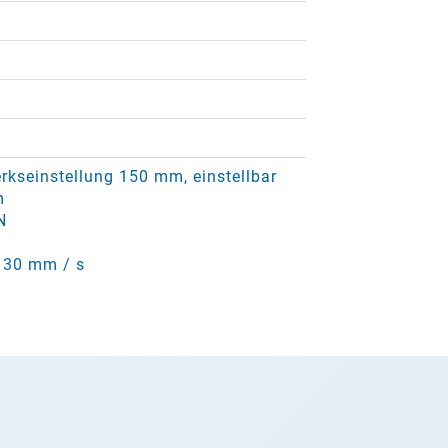
kseinstellung 150 mm, einstellbar
m
N
 30 mm / s