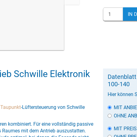
IN 
eb Schwille Elektronik
Datenblatt
100-140
Hier können S
r
Taupunkt
-Lüftersteuerung von Schwille
MIT ANBI
OHNE ANB
oren kombiniert. Für eine vollständig passive
MIT PREI
es Raumes mit dem Antrieb auszustatten.
OHNE PRE