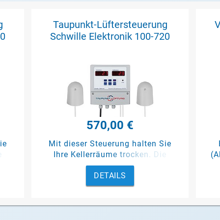
g
Taupunkt-Lüftersteuerung
V
00
Schwille Elektronik 100-720
570,00 €
ie
Mit dieser Steuerung halten Sie
e
Ihre Kellerräume trocken. Die
(A
ur,
anzusteuernde Lüftung läuft nur,
DETAILS
ist
wenn die Außenluft trockener ist
ch-
als die Raumluft.
rät
d