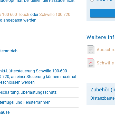
ude optimal, bei denen die Fassade nicht
e 100-600 Touch
oder
Schwille 100-720
ig angepasst werden.
Weitere In
Ausschr
terantrieb
Schwille
kt-Lüftersteuerung Schwille 100-600
0-720; an einer Steuerung können maximal
ngeschlossen werden
Zubehör (i
bschaltung, Überlastungsschutz
Distanzbautei
erflügel und Fensterrahmen
häuse