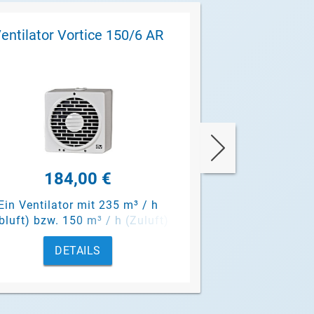
entilator Vortice 150/6 AR
Ventilator Vo
184,00 €
340,
Ein Ventilator mit 235 m³ / h
Ein Ventilator
bluft) bzw. 150 m³ / h (Zuluft)
(Abluft) bzw. 31
Luftleistung.
Luftle
DETAILS
DET