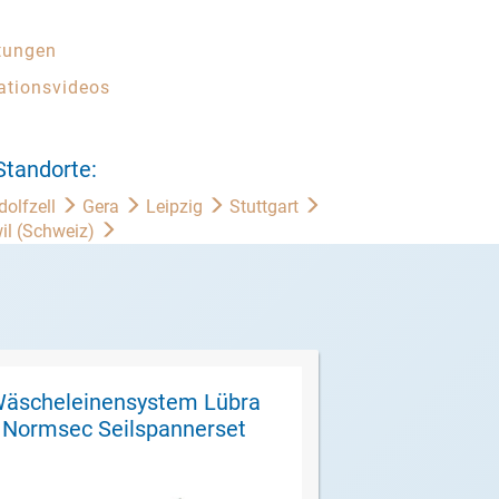
tungen
lationsvideos
Standorte:
dolfzell
Gera
Leipzig
Stuttgart
il (Schweiz)
äscheleinensystem Lübra
Wäscheleinen
Normsec Seilspannerset
Normsec W
Mete