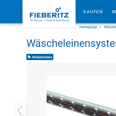
KAUFEN
M
Homepage
Wäsche
Wäscheleinensyste
Winkelschiene