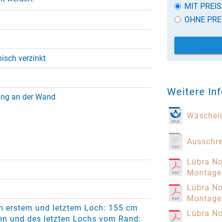
MIT PREI
OHNE PRE
nisch verzinkt
Weitere In
ng an der Wand
Wäschele
Ausschr
Lübra No
Montage
Lübra No
Montage
n erstem und letztem Loch: 155 cm
Lübra N
en und des letzten Lochs vom Rand: