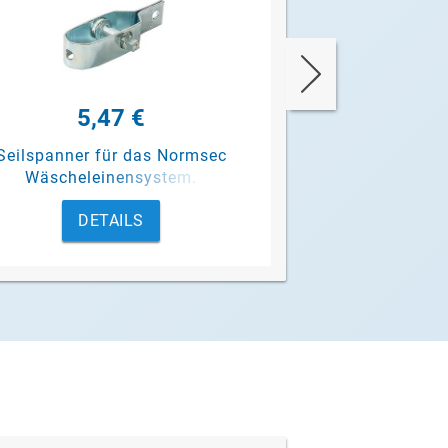
5,47 €
1,3
Seilspanner für das Normsec
Wäscheseil als M
Wäscheleinensystem.
Normsec Wäsc
DETAILS
DET