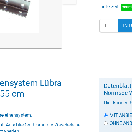
Lieferzeit:
vorrät
IN 
ensystem Lübra
Datenblat
155 cm
Normsec W
Hier können S
heleinensystem.
MIT ANBI
OHNE ANB
bt. Anschließend kann die Wäscheleine
nt werden.