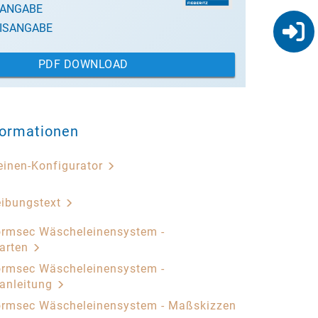
SANGABE
ISANGABE
PDF DOWNLOAD
formationen
inen-Konfigurator
eibungstext
rmsec Wäscheleinensystem -
arten
rmsec Wäscheleinensystem -
anleitung
ormsec Wäscheleinensystem - Maßskizzen