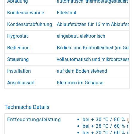
Abtauung
automatisch, thermostatgesteuert (
Kondensatwanne
Edelstahl
Kondensatabführung
Ablaufstutzen für 16 mm Ablaufsch
Hygrostat
eingebaut, elektronisch
Bedienung
Bedien- und Kontrolleinheit (im Geh
Steuerung
vollautomatisch und mikroprozessorge
Installation
auf dem Boden stehend
Anschlussart
Klemmen im Gehäuse
Technische Details
Entfeuchtungsleistung
bei + 30 °C / 80 %
rF
:
bei + 28 °C / 60 % rF
bei + 20 °C / 60 % rF: