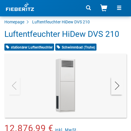
Homepage
Luftentfeuchter HiDew DVS 210
Luftentfeuchter HiDew DVS 210
stationärer Luftentfeuchter
Schwimmbad (Truhe)
12.876,99 €
inkl. MwSt.