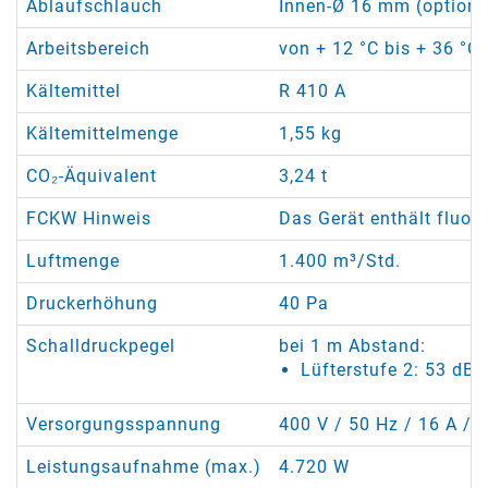
Ablaufschlauch
Innen-Ø 16 mm (optional
Arbeitsbereich
von + 12 °C bis + 36 °C 
Kältemittel
R 410 A
Kältemittelmenge
1,55 kg
CO₂-Äquivalent
3,24 t
FCKW Hinweis
Das Gerät enthält fluor
Luftmenge
1.400 m³/Std.
Druckerhöhung
40 Pa
Schalldruckpegel
bei 1 m Abstand:
Lüfterstufe 2: 53 dB(
Versorgungsspannung
400 V / 50 Hz / 16 A / 5
Leistungsaufnahme (max.)
4.720 W