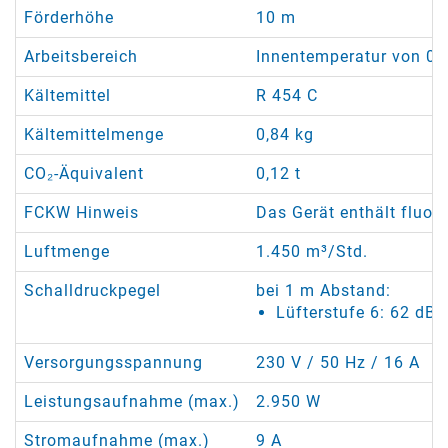
Förderhöhe
10 m
Arbeitsbereich
Innentemperatur von 0 °
Kältemittel
R 454 C
Kältemittelmenge
0,84 kg
CO₂-Äquivalent
0,12 t
FCKW Hinweis
Das Gerät enthält fluor
Luftmenge
1.450 m³/Std.
Schalldruckpegel
bei 1 m Abstand:
Lüfterstufe 6: 62 dB(
Versorgungsspannung
230 V / 50 Hz / 16 A
Leistungsaufnahme (max.)
2.950 W
Stromaufnahme (max.)
9 A