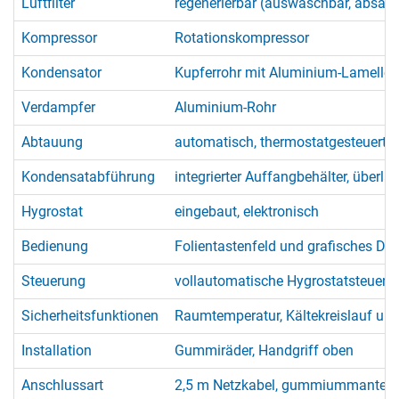
Luftfilter
regenerierbar (auswaschbar, absau
Kompressor
Rotationskompressor
Kondensator
Kupferrohr mit Aluminium-Lamellen
Verdampfer
Aluminium-Rohr
Abtauung
automatisch, thermostatgesteuert 
Kondensatabführung
integrierter Auffangbehälter, überla
Hygrostat
eingebaut, elektronisch
Bedienung
Folientastenfeld und grafisches Dis
Steuerung
vollautomatische Hygrostatsteuerung
Sicherheitsfunktionen
Raumtemperatur, Kältekreislauf un
Installation
Gummiräder, Handgriff oben
Anschlussart
2,5 m Netzkabel, gummiummantelt,