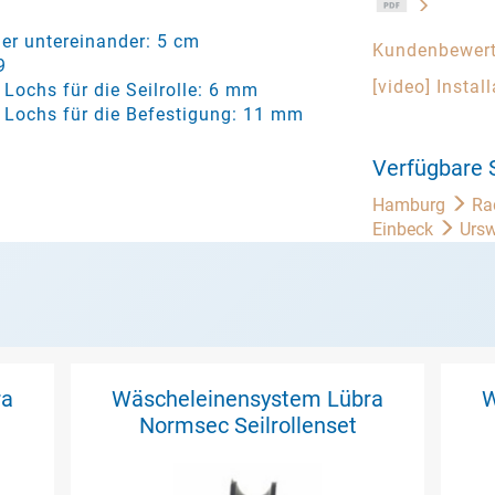
er untereinander: 5 cm
Kundenbewer
9
[video] Instal
Lochs für die Seilrolle: 6 mm
Lochs für die Befestigung: 11 mm
Verfügbare 
Hamburg
Ra
Einbeck
Ursw
ra
Wäscheleinensystem Lübra
W
Normsec Seilrollenset