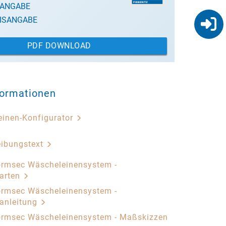
SANGABE
ISANGABE
PDF DOWNLOAD
formationen
inen-Konfigurator
eibungstext
rmsec Wäscheleinensystem -
arten
rmsec Wäscheleinensystem -
anleitung
ormsec Wäscheleinensystem - Maßskizzen