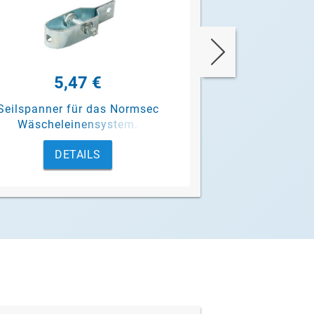
5,47 €
1,3
Seilspanner für das Normsec
Wäscheseil als M
Wäscheleinensystem.
Normsec Wäsc
DETAILS
DET