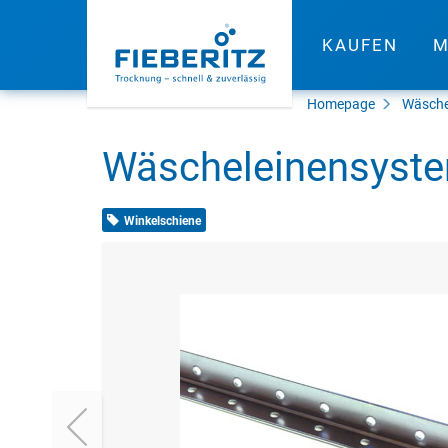
KAUFEN
M
Homepage
Wäsche
Wäscheleinensyste
Winkelschiene