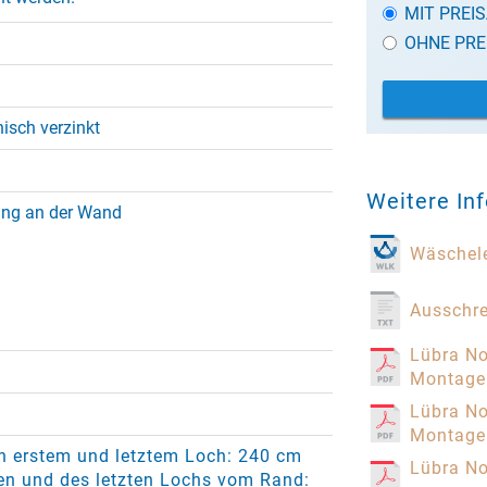
MIT PREI
OHNE PRE
nisch verzinkt
Weitere In
ng an der Wand
Wäschele
Ausschr
Lübra No
Montage
Lübra No
Montage
n erstem und letztem Loch: 240 cm
Lübra N
en und des letzten Lochs vom Rand: