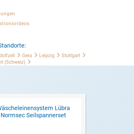
tungen
lationsvideos
Standorte:
dolfzell
Gera
Leipzig
Stuttgart
il (Schweiz)
äscheleinensystem Lübra
Wäscheleinen
Normsec Seilspannerset
Normsec W
Mete