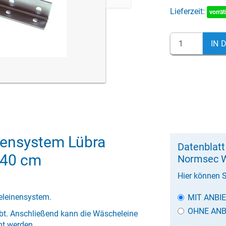
Lieferzeit:
vorrät
IN 
ensystem Lübra
Datenblat
240 cm
Normsec W
Hier können S
eleinensystem.
MIT ANBI
OHNE ANB
bt. Anschließend kann die Wäscheleine
nt werden.