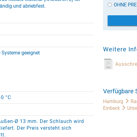
OHNE PRE
ändig und abriebfest.
Weitere In
e Systeme geeignet
Ausschr
Verfügbare 
40 °C
Hamburg
Ra
Einbeck
Ursw
Außen-Ø 13 mm. Der Schlauch wird
iefert. Der Preis versteht sich
tt.