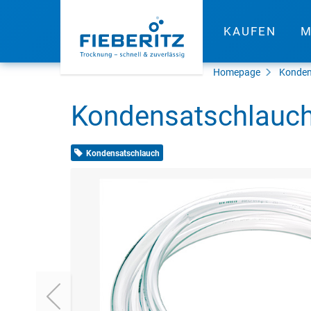
KAUFEN
M
Homepage
Konden
Kondensatschlauch
Kondensatschlauch