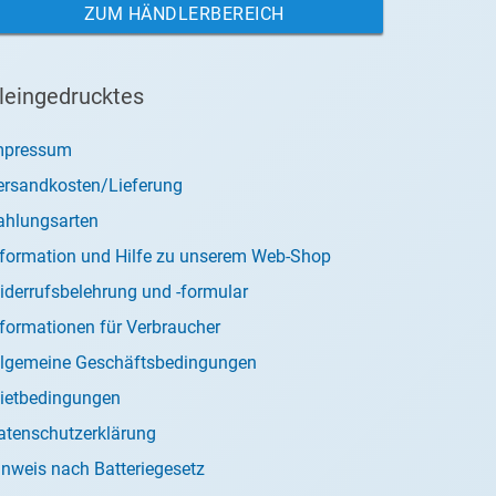
ZUM HÄNDLERBEREICH
leingedrucktes
mpressum
ersandkosten/Lieferung
ahlungsarten
nformation und Hilfe zu unserem Web-Shop
iderrufsbelehrung und -formular
nformationen für Verbraucher
llgemeine Geschäftsbedingungen
ietbedingungen
atenschutzerklärung
inweis nach Batteriegesetz