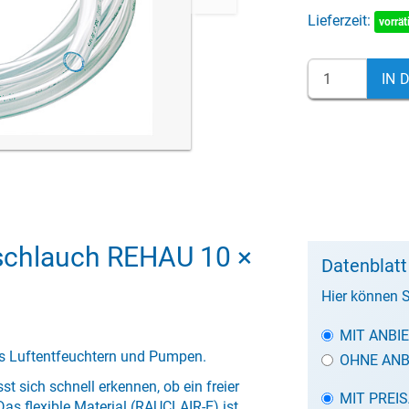
Lieferzeit:
vorrät
IN 
schlauch REHAU 10 ×
Datenblat
Hier können S
MIT ANBI
us Luftentfeuchtern und Pumpen.
OHNE ANB
st sich schnell erkennen, ob ein freier
MIT PREI
as flexible Material (RAUCLAIR-E) ist