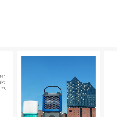
ter
ekt
ich,