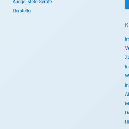
Ausgelistete Geräte
Hersteller
K
I
V
Z
I
W
I
A
M
D
H