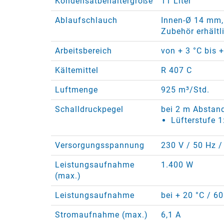
Kondensatbehältergröße
11 Liter
Ablaufschlauch
Innen-Ø 14 mm,
Zubehör erhältl
Arbeitsbereich
von + 3 °C bis 
Kältemittel
R 407 C
Luftmenge
925 m³/Std.
Schalldruckpegel
bei 2 m Abstan
Lüfterstufe 1
Versorgungsspannung
230 V / 50 Hz /
Leistungsaufnahme
1.400 W
(max.)
Leistungsaufnahme
bei + 20 °C / 6
Stromaufnahme (max.)
6,1 A