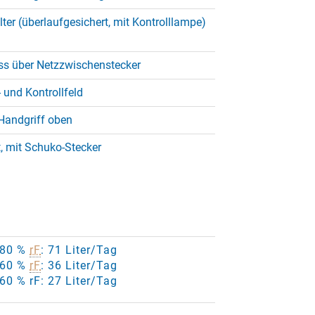
lter (überlaufgesichert, mit Kontrolllampe)
uss über Netzzwischenstecker
 und Kontrollfeld
andgriff oben
 mit Schuko-Stecker
/ 80 %
rF
: 71 Liter/Tag
/ 60 %
rF
: 36 Liter/Tag
 60 % rF: 27 Liter/Tag