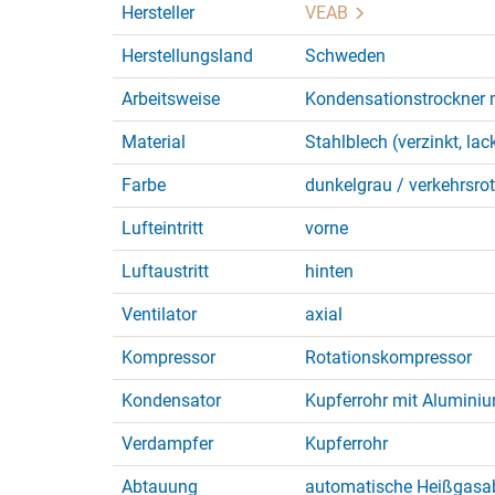
Hersteller
VEAB
Herstellungsland
Schweden
Arbeitsweise
Kondensationstrockner 
Material
Stahlblech (verzinkt, lac
Farbe
dunkelgrau / verkehrsro
Lufteintritt
vorne
Luftaustritt
hinten
Ventilator
axial
Kompressor
Rotationskompressor
Kondensator
Kupferrohr mit Alumini
Verdampfer
Kupferrohr
Abtauung
automatische Heißgasab