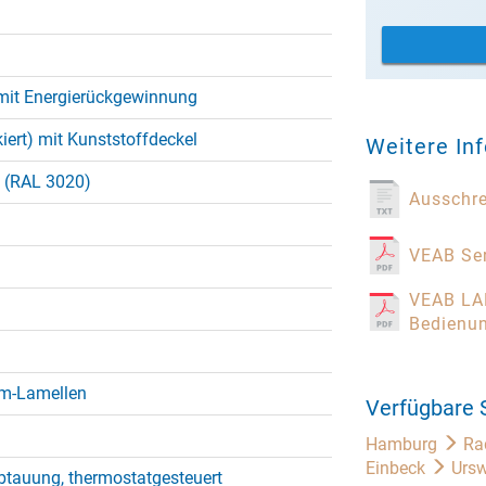
mit Energierückgewinnung
kiert) mit Kunststoffdeckel
Weitere In
t (RAL 3020)
Ausschr
VEAB Ser
VEAB LAF
Bedienu
um-Lamellen
Verfügbare 
Hamburg
Ra
Einbeck
Ursw
tauung, thermostatgesteuert