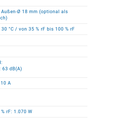
 Außen-Ø 18 mm (optional als
ich)
+ 30 °C / von 35 % rF bis 100 % rF
d:
: 63 dB(A)
 10 A
0 % rF: 1.070 W