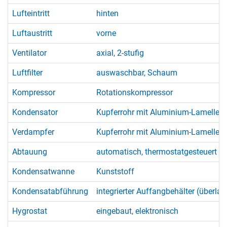
Lufteintritt
hinten
Luftaustritt
vorne
Ventilator
axial, 2-stufig
Luftfilter
auswaschbar, Schaum
Kompressor
Rotationskompressor
Kondensator
Kupferrohr mit Aluminium-Lamellen
Verdampfer
Kupferrohr mit Aluminium-Lamellen
Abtauung
automatisch, thermostatgesteuert (
Kondensatwanne
Kunststoff
Kondensatabführung
integrierter Auffangbehälter (überlau
Hygrostat
eingebaut, elektronisch