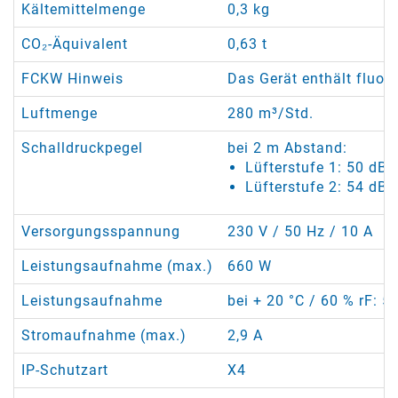
Kältemittelmenge
0,3 kg
CO₂-Äquivalent
0,63 t
FCKW Hinweis
Das Gerät enthält fluor
Luftmenge
280 m³/Std.
Schalldruckpegel
bei 2 m Abstand:
Lüfterstufe 1: 50 dB(
Lüfterstufe 2: 54 dB(
Versorgungsspannung
230 V / 50 Hz / 10 A
Leistungsaufnahme (max.)
660 W
Leistungsaufnahme
bei + 20 °C / 60 % rF: 5
Stromaufnahme (max.)
2,9 A
IP-Schutzart
X4