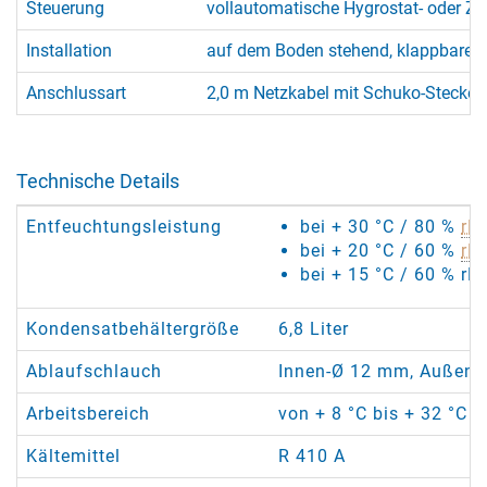
Steuerung
vollautomatische Hygrostat- oder Zei
Installation
auf dem Boden stehend, klappbarer 
Anschlussart
2,0 m Netzkabel mit Schuko-Stecker
Technische Details
Entfeuchtungsleistung
bei + 30 °C / 80 %
rF
:
bei + 20 °C / 60 %
rF
:
bei + 15 °C / 60 % rF:
Kondensatbehältergröße
6,8 Liter
Ablaufschlauch
Innen-Ø 12 mm, Außen-
Arbeitsbereich
von + 8 °C bis + 32 °C /
Kältemittel
R 410 A