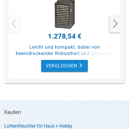
1.278,54 €
Leicht und kompakt, dabei von
beeindruckender Robustheit und universell
einsetzbar. Bei gewerblichen und privaten
VERGLEICHEN
Kunden gleichermaßen beliebt. Mit einer
Entfeuchtungsleistung von 18 Litern pro
Tag (bei 30 °C / 80 % rF).
Unser Sommerangebot:
1.278,54 €
statt 1.826,65 €
(= 30 % Rabatt)
Kaufen
Luftentfeuchter für Haus + Hobby