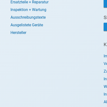
Ersatzteile + Reparatur
Inspektion + Wartung
S
Ausschreibungstexte
Ausgelistete Geräte
Hersteller
K
I
V
Z
I
W
I
A