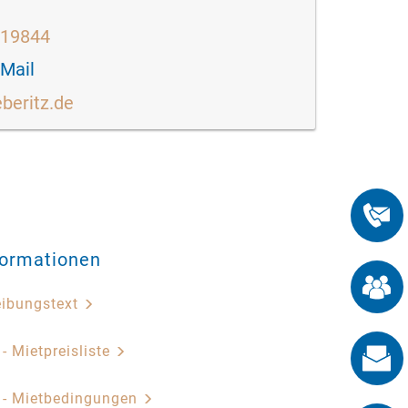
519844
-Mail
eberitz.de
formationen
eibungstext
 - Mietpreisliste
z - Mietbedingungen