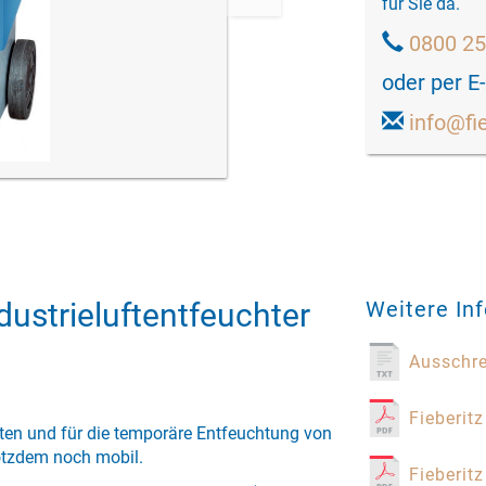
für Sie da.
0800 2
oder per E
info@fi
ustrieluftentfeuchter
Weitere In
Ausschr
Fieberitz
ten und für die temporäre Entfeuchtung von
rotzdem noch mobil.
Fieberit