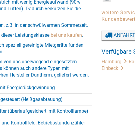
strich mit wenig Energieaufwand (90%
und Lüften). Dadurch verkürzen Sie die
weitere Servi
Kundenbewer
en, z.B. in der schwülwarmen Sommerzeit.
t dieser Leistungsklasse
bei uns kaufen
.
ANFAHRT
h speziell gereinigte Mietgeräte für den
Verfügbare 
n.
m von uns überwiegend eingesetzten
Hamburg
Ra
s können auch andere Typen mit
Einbeck
en Hersteller Dantherm, geliefert werden.
mit Energierückgewinnung
tgesteuert (Heißgasabtauung)
lter (überlaufgesichert, mit Kontrolllampe)
 und Kontrollfeld, Betriebsstundenzähler