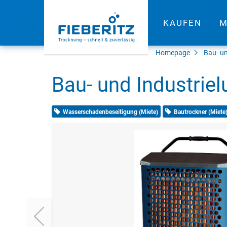
KAUFEN
M
Homepage
Bau- un
Bau- und Industrie
Wasserschadenbeseitigung (Miete)
Bautrockner (Miete