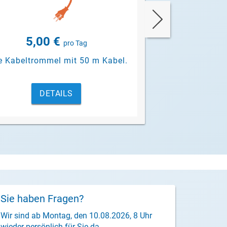
telefonisch oder per 
INDIVIDUELLE 
5,00 €
pro Tag
e Kabeltrommel mit 50 m Kabel.
DETAILS
Sie haben Fragen?
Wir sind ab Montag, den 10.08.2026, 8 Uhr
wieder persönlich für Sie da.