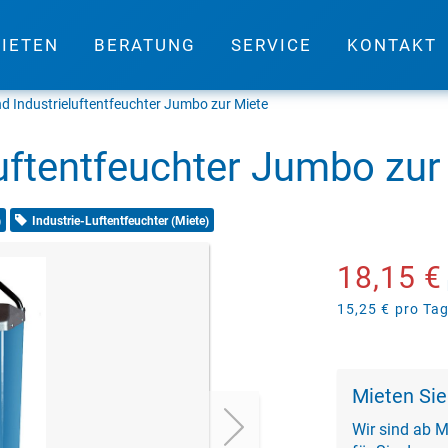
IETEN
BERATUNG
SERVICE
KONTAKT
d Industrieluftentfeuchter Jumbo zur Miete
luftentfeuchter Jumbo zur
)
Industrie-Luftentfeuchter (Miete)
18,15 €
15,25 €
pro Ta
Mieten Sie
Wir sind ab M