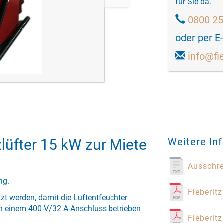
für Sie da.
0800 2
oder per E
info@fi
lüfter 15 kW zur Miete
Weitere In
Ausschr
ng.
Fieberitz
izt werden, damit die Luftentfeuchter
 an einem 400-V/32 A-Anschluss betrieben
Fieberit