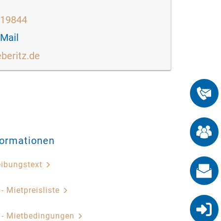
519844
-Mail
eberitz.de
formationen
eibungstext
 - Mietpreisliste
z - Mietbedingungen