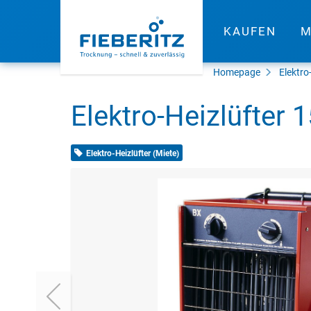
KAUFEN
M
Homepage
Elektro
Elektro-Heizlüfter 
Elektro-Heizlüfter (Miete)