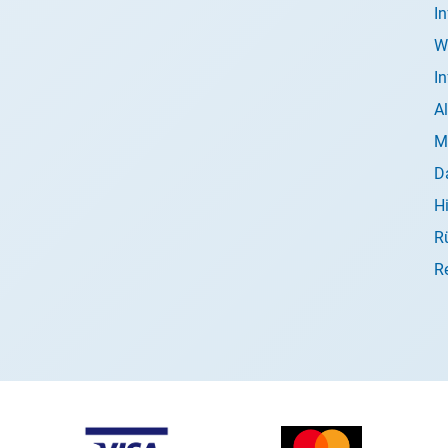
I
W
I
A
M
D
H
R
R