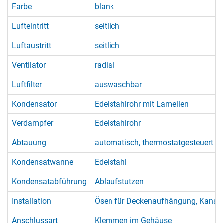
Farbe
blank
Lufteintritt
seitlich
Luftaustritt
seitlich
Ventilator
radial
Luftfilter
auswaschbar
Kondensator
Edelstahlrohr mit Lamellen
Verdampfer
Edelstahlrohr
Abtauung
automatisch, thermostatgesteuert (
Kondensatwanne
Edelstahl
Kondensatabführung
Ablaufstutzen
Installation
Ösen für Deckenaufhängung, Kana
Anschlussart
Klemmen im Gehäuse