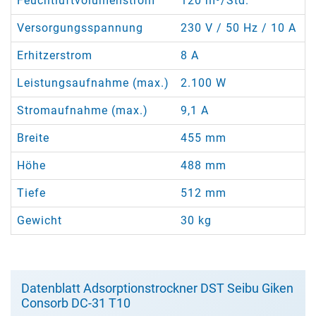
Feuchtluftvolumenstrom
120 m³/Std.
Versorgungsspannung
230 V / 50 Hz / 10 A
Erhitzerstrom
8 A
Leistungsaufnahme (max.)
2.100 W
Stromaufnahme (max.)
9,1 A
Breite
455 mm
Höhe
488 mm
Tiefe
512 mm
Gewicht
30 kg
Datenblatt Adsorptionstrockner DST Seibu Giken
Consorb DC-31 T10