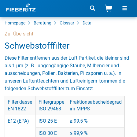
Homepage
Beratung
Glossar
Detail
Zur Übersicht
Schwebstofffilter
Diese Filter entfernen aus der Luft Partikel, die kleiner sind
als 1 µm (z. B. lungengängige Stäube, Milbeneier und -
ausscheidungen, Pollen, Bakterien, Pilzsporen u. a.). In
unseren Luftentfeuchtern und Luftreinigern kommen die
folgenden Schwebstofffilter zum Einsatz:
Filterklasse
Filtergruppe
Fraktionsabscheidegrad
EN 1822
ISO 29463
im MPPS
E12 (EPA)
ISO 25 E
≥ 99,5 %
ISO 30 E
≥ 99,9 %