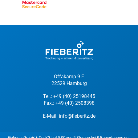
Offakamp 9 F
22529 Hamburg
Tel.:
+49 (40) 25198445
Fax.: +49 (40) 2508398
E-Mail:
info@fieberitz.de
Fieberitz GmbH & Co. KG
hat
5,00
von
5
Sternen bei
9
Bewertungen seit