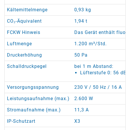
Kältemittelmenge
0,93 kg
CO₂-Äquivalent
1,94 t
FCKW Hinweis
Das Gerät enthält fluor
Luftmenge
1.200 m³/Std.
Druckerhöhung
50 Pa
Schalldruckpegel
bei 1 m Abstand:
Lüfterstufe 0: 56 dB(
Versorgungsspannung
230 V / 50 Hz / 16 A
Leistungsaufnahme (max.)
2.600 W
Stromaufnahme (max.)
11,3 A
IP-Schutzart
X3