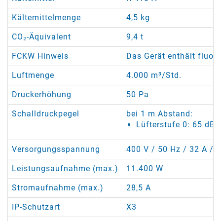
Kältemittelmenge
4,5 kg
CO₂-Äquivalent
9,4 t
FCKW Hinweis
Das Gerät enthält fluor
Luftmenge
4.000 m³/Std.
Druckerhöhung
50 Pa
Schalldruckpegel
bei 1 m Abstand:
Lüfterstufe 0: 65 dB(
Versorgungsspannung
400 V / 50 Hz / 32 A / 5
Leistungsaufnahme (max.)
11.400 W
Stromaufnahme (max.)
28,5 A
IP-Schutzart
X3