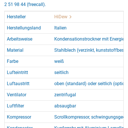
2 51 98 44 (freecall).
Hersteller
HiDew
Herstellungsland
Italien
Arbeitsweise
Kondensationstrockner mit Energie
Material
Stahlblech (verzinkt, kunststoffbesch
Farbe
weiß
Lufteintritt
seitlich
Luftaustritt
oben (standard) oder seitlich (option
Ventilator
zentrifugal
Luftfilter
absaugbar
Kompressor
Scrollkompressor, schwingungsgedä