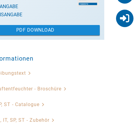
SANGABE
ISANGABE
PDF DOWNLOAD
formationen
eibungstext
ftentfeuchter - Broschüre
, ST - Catalogue
, IT, SP, ST - Zubehör