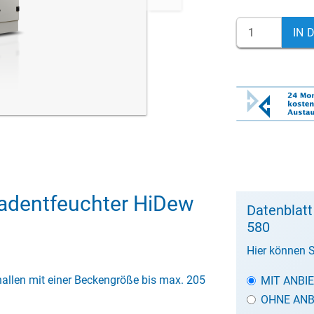
IN 
dentfeuchter HiDew
Datenblat
580
Hier können S
llen mit einer Beckengröße bis max. 205
MIT ANBI
OHNE ANB