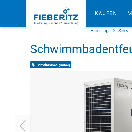
KAUFEN
M
Homepage
Schwim
Schwimmbadentfeu
Schwimmbad (Kanal)