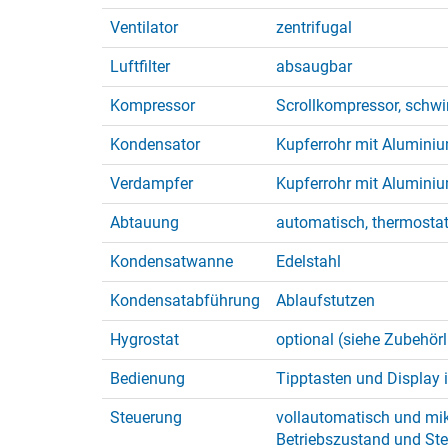
Ventilator
zentrifugal
Luftfilter
absaugbar
Kompressor
Scrollkompressor, schw
Kondensator
Kupferrohr mit Aluminiu
Verdampfer
Kupferrohr mit Aluminiu
Abtauung
automatisch, thermosta
Kondensatwanne
Edelstahl
Kondensatabführung
Ablaufstutzen
Hygrostat
optional (siehe Zubehörl
Bedienung
Tipptasten und Display 
Steuerung
vollautomatisch und mik
Betriebszustand und Ste