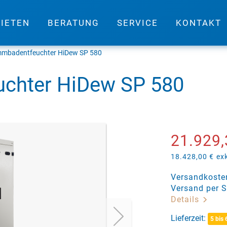
IETEN
BERATUNG
SERVICE
KONTAKT
mbadentfeuchter HiDew SP 580
chter HiDew SP 580
21.929,
18.428,00 €
ex
Versandkosten
Versand per S
Details
Lieferzeit:
5 bis