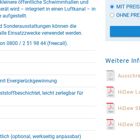
 kleinere öffentliche Schwimmhallen und
MIT PREI
erät wird – integriert in einen Luftkanal – in
OHNE PRE
aufgestellt.
d Sonderausstattungen können die
lle Einsatzzwecke verwendet werden.
on 0800 / 2 51 98 44 (freecall).
Weitere In
Ausschr
mit Energierückgewinnung
HiDew Lu
ststoffbeschichtet, leicht zerlegbar für
HiDew SP
HiDew ID
tlich (optional, werkseitig anpassbar)