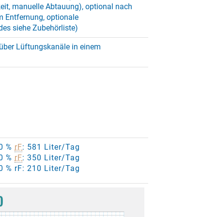
eit, manuelle Abtauung), optional nach
m Entfernung, optionale
des siehe Zubehörliste)
über Lüftungskanäle in einem
80 %
rF
: 581 Liter/Tag
80 %
rF
: 350 Liter/Tag
0 % rF: 210 Liter/Tag