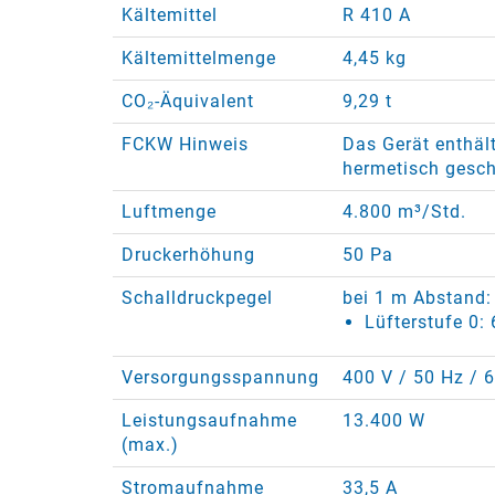
Kältemittel
R 410 A
Kältemittelmenge
4,45 kg
CO₂-Äquivalent
9,29 t
FCKW Hinweis
Das Gerät enthält
hermetisch gesch
Luftmenge
4.800 m³/Std.
Druckerhöhung
50 Pa
Schalldruckpegel
bei 1 m Abstand:
Lüfterstufe 0:
Versorgungsspannung
400 V / 50 Hz / 6
Leistungsaufnahme
13.400 W
(max.)
Stromaufnahme
33,5 A