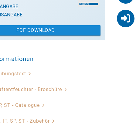
SANGABE
ISANGABE
PDF DOWNLOAD
formationen
eibungstext
ftentfeuchter - Broschüre
, ST - Catalogue
, IT, SP, ST - Zubehör