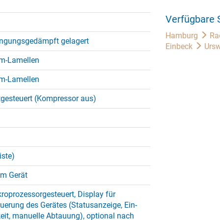
Verfügbare 
Hamburg
Ra
ingungsgedämpft gelagert
Einbeck
Ursw
um-Lamellen
um-Lamellen
tgesteuert (Kompressor aus)
iste)
im Gerät
roprozessorgesteuert, Display für
uerung des Gerätes (Statusanzeige, Ein-
eit, manuelle Abtauung), optional nach