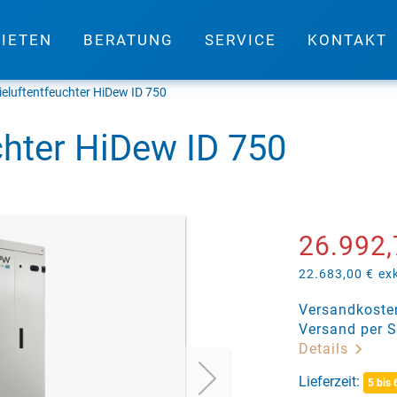
IETEN
BERATUNG
SERVICE
KONTAKT
ieluftentfeuchter HiDew ID 750
chter HiDew ID 750
26.992,
22.683,00 €
ex
Versandkosten
Versand per S
Details
Lieferzeit:
5 bis