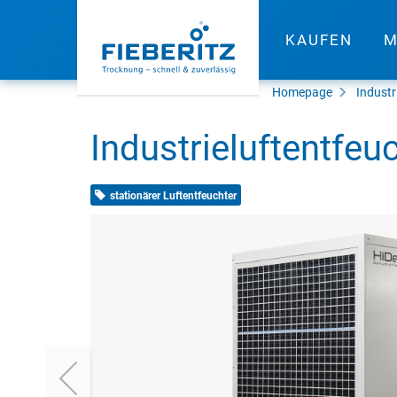
KAUFEN
M
Homepage
Industr
Industrieluftentfeu
stationärer Luftentfeuchter