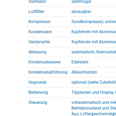
Ventilator
zentrifugal
Luftfilter
absaugbar
Kompressor
Scrollkompressor, schw
Kondensator
Kupferrohr mit Alumini
Verdampfer
Kupferrohr mit Alumini
Abtauung
automatisch, thermosta
Kondensatwanne
Edelstahl
Kondensatabführung
Ablaufstutzen
Hygrostat
optional (siehe Zubehörl
Bedienung
Tipptasten und Display 
Steuerung
vollautomatisch und mik
Betriebszustand und Ste
Aus, Lüftergeschwindigk