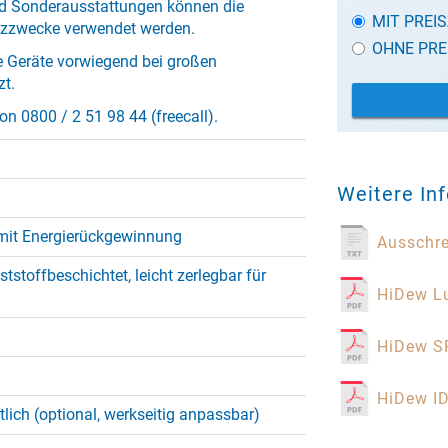
d Sonderausstattungen können die
MIT PREI
atzzwecke verwendet werden.
OHNE PRE
e Geräte vorwiegend bei großen
t.
on 0800 / 2 51 98 44 (freecall).
Weitere In
mit Energierückgewinnung
Ausschr
ststoffbeschichtet, leicht zerlegbar für
HiDew Lu
HiDew SP
HiDew ID
tlich (optional, werkseitig anpassbar)