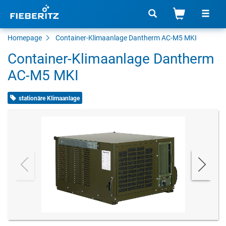
Homepage
Container-Klimaanlage Dantherm AC-M5 MKI
Container-Klimaanlage Dantherm
AC-M5 MKI
stationäre Klimaanlage