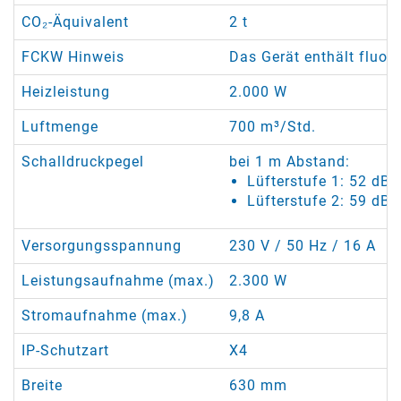
CO₂-Äquivalent
2 t
FCKW Hinweis
Das Gerät enthält fluor
Heizleistung
2.000 W
Luftmenge
700 m³/Std.
Schalldruckpegel
bei 1 m Abstand:
Lüfterstufe 1: 52 dB(
Lüfterstufe 2: 59 dB(
Versorgungsspannung
230 V / 50 Hz / 16 A
Leistungsaufnahme (max.)
2.300 W
Stromaufnahme (max.)
9,8 A
IP-Schutzart
X4
Breite
630 mm