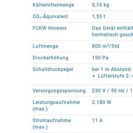
Kältemittelmenge
0,74 kg
CO₂-Äquivalent
1,55 t
FCKW Hinweis
Das Gerät enthält
hermetisch gesch
Luftmenge
800 m³/Std.
Druckerhöhung
150 Pa
Schalldruckpegel
bei 1 m Abstand:
Lüfterstufe 2:
Versorgungsspannung
230 V / 50 Hz / 
Leistungsaufnahme
2.180 W
(max.)
Stromaufnahme
11 A
(max.)