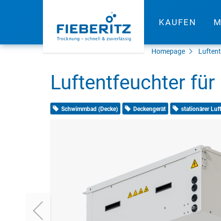
KAUFEN
M
Homepage
Luften
Luftentfeuchter f
Schwimmbad (Decke)
Deckengerät
stationärer Luf