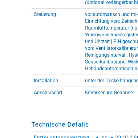
(optional verlängerbar b
Steuerung
vollautomatisch und mik
Einrichtung von: Zeitsch
Raumlufttemperatur (nu
Warmwasserheizregister 
und Uhrzeit | PIN-geschü
von: Ventilatorkalibrieru
Reinigungsintervall, Hys
Sensorkalibrierung, Werk
Gebäudeautomatisierun
Installation
unter der Decke hängend
Anschlussart
Klemmen im Gehäuse
Technische Details
Entfeuchtungsleistung
bei + 30 °C / 