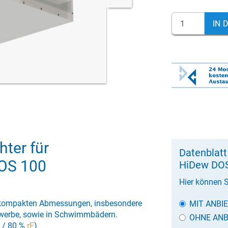
IN 
ter für
Datenblatt
OS 100
HiDew DO
Hier können S
r kompakten Abmessungen, insbesondere
MIT ANBI
Gewerbe, sowie in Schwimmbädern.
OHNE ANB
C / 80 %
rF
)