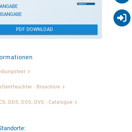
SANGABE
ISANGABE
PDF DOWNLOAD
formationen
eibungstext
ftentfeuchter - Broschüre
CS, DDS, DOS, DVS - Catalogue
Standorte: