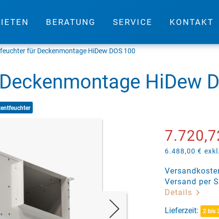
IETEN
BERATUNG
SERVICE
KONTAKT
tfeuchter für Deckenmontage HiDew DOS 100
ür Deckenmontage HiDew 
tentfeuchter
7.720,7
6.488,00 €
exkl
Versandkosten
Versand per S
Details
Lieferzeit:
2 bis