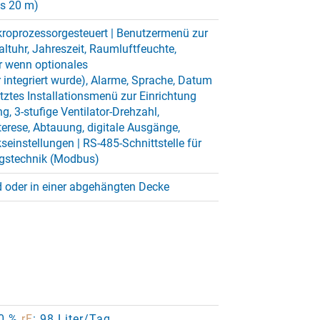
is 20 m)
roprozessorgesteuert | Benutzermenü zur
altuhr, Jahreszeit, Raumluftfeuchte,
r wenn optionales
integriert wurde), Alarme, Sprache, Datum
tztes Installationsmenü zur Einrichtung
ng, 3-stufige Ventilator-Drehzahl,
terese, Abtauung, digitale Ausgänge,
seinstellungen | RS-485-Schnittstelle für
gstechnik (Modbus)
 oder in einer abgehängten Decke
80 %
rF
: 98 Liter/Tag