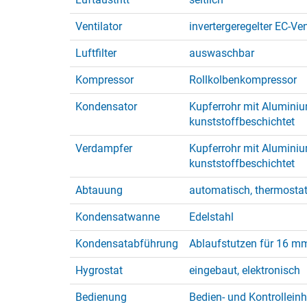
Ventilator
invertergeregelter EC-Ven
Luftfilter
auswaschbar
Kompressor
Rollkolbenkompressor
Kondensator
Kupferrohr mit Aluminiu
kunststoffbeschichtet
Verdampfer
Kupferrohr mit Aluminiu
kunststoffbeschichtet
Abtauung
automatisch, thermosta
Kondensatwanne
Edelstahl
Kondensatabführung
Ablaufstutzen für 16 mm
Hygrostat
eingebaut, elektronisch
Bedienung
Bedien- und Kontrollein