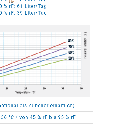
0 % rF: 61 Liter/Tag
0 % rF: 39 Liter/Tag
ptional als Zubehör erhältlich)
 36 °C / von 45 % rF bis 95 % rF