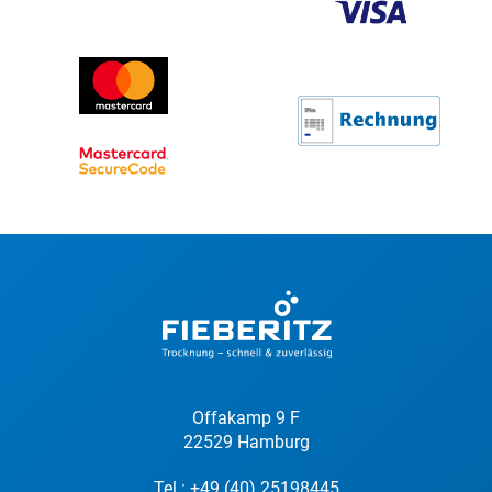
Offakamp 9 F
22529 Hamburg
Tel.:
+49 (40) 25198445