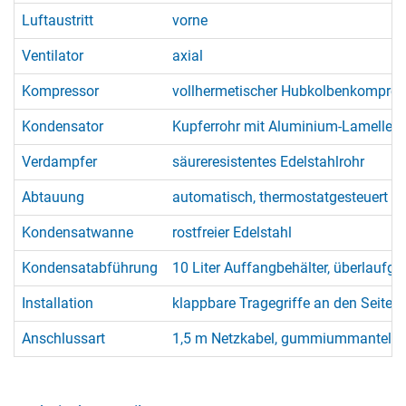
Luftaustritt
vorne
Ventilator
axial
Kompressor
vollhermetischer Hubkolbenkompress
Kondensator
Kupferrohr mit Aluminium-Lamellen
Verdampfer
säureresistentes Edelstahlrohr
Abtauung
automatisch, thermostatgesteuert (
Kondensatwanne
rostfreier Edelstahl
Kondensatabführung
10 Liter Auffangbehälter, überlaufge
Installation
klappbare Tragegriffe an den Seiten
Anschlussart
1,5 m Netzkabel, gummiummantelt, 