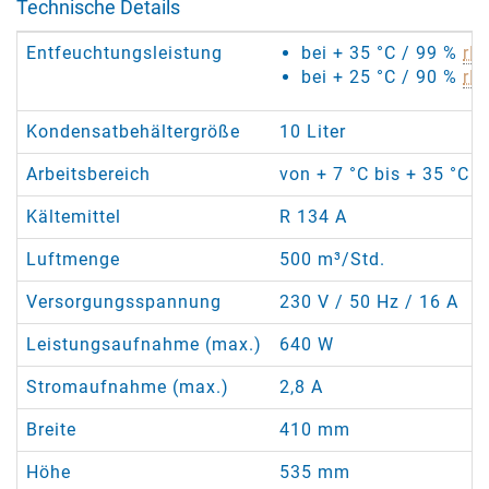
Technische Details
Entfeuchtungsleistung
bei + 35 °C / 99 %
rF
:
bei + 25 °C / 90 %
rF
:
Kondensatbehältergröße
10 Liter
Arbeitsbereich
von + 7 °C bis + 35 °C /
Kältemittel
R 134 A
Luftmenge
500 m³/Std.
Versorgungsspannung
230 V / 50 Hz / 16 A
Leistungsaufnahme (max.)
640 W
Stromaufnahme (max.)
2,8 A
Breite
410 mm
Höhe
535 mm