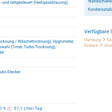
Wandschiene
- und zeitgesteuert (Heißgasabtauung)
Kondensatabl
Verfügbare 
Hamburg
Ra
cknung / Wäschetrocknung), Hygrometer,
Einbeck
Ursw
wahl (Timer, Turbo-Trocknung),
ik
uko-Stecker
80 %
rF
: 57,1 Liter/Tag