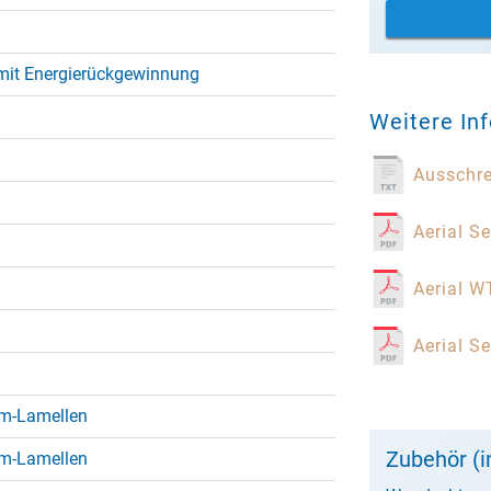
mit Energierückgewinnung
Weitere In
Ausschr
Aerial S
Aerial W
Aerial S
um-Lamellen
Zubehör (i
um-Lamellen