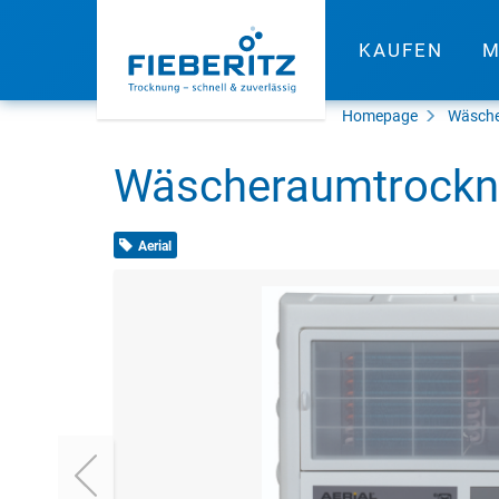
KAUFEN
M
Homepage
Wäsche
Wäscheraumtrockne
Aerial