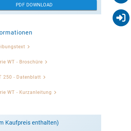
PDF DOWNLOAD
formationen
eibungstext
erie WT - Broschüre
T 250 - Datenblatt
erie WT - Kurzanleitung
m Kaufpreis enthalten)