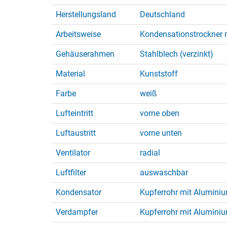
Herstellungsland
Deutschland
Arbeitsweise
Kondensationstrockner 
Gehäuserahmen
Stahlblech (verzinkt)
Material
Kunststoff
Farbe
weiß
Lufteintritt
vorne oben
Luftaustritt
vorne unten
Ventilator
radial
Luftfilter
auswaschbar
Kondensator
Kupferrohr mit Alumini
Verdampfer
Kupferrohr mit Alumini