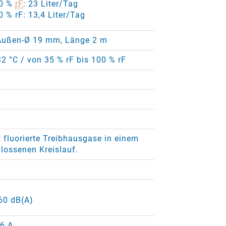
60 %
rF
: 23 Liter/Tag
0 % rF: 13,4 Liter/Tag
Außen-Ø 19 mm, Länge 2 m
32 °C / von 35 % rF bis 100 % rF
 fluorierte Treibhausgase in einem
lossenen Kreislauf.
 60 dB(A)
16 A