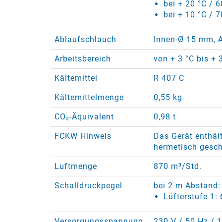
bei + 20 °C / 
bei + 10 °C / 7
Ablaufschlauch
Innen-Ø 15 mm, 
Arbeitsbereich
von + 3 °C bis + 
Kältemittel
R 407 C
Kältemittelmenge
0,55 kg
CO₂-Äquivalent
0,98 t
FCKW Hinweis
Das Gerät enthält
hermetisch gesch
Luftmenge
870 m³/Std.
Schalldruckpegel
bei 2 m Abstand:
Lüfterstufe 1:
Versorgungsspannung
230 V / 50 Hz / 