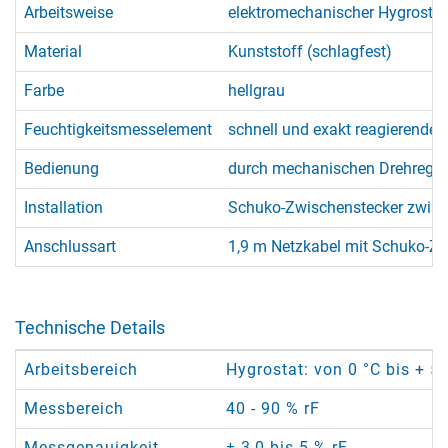
Arbeitsweise
elektromechanischer Hygrostat
Material
Kunststoff (schlagfest)
Farbe
hellgrau
Feuchtigkeitsmesselement
schnell und exakt reagierendes 
Bedienung
durch mechanischen Drehregler 
Installation
Schuko-Zwischenstecker zwisch
Anschlussart
1,9 m Netzkabel mit Schuko-Z
Technische Details
Arbeitsbereich
Hygrostat: von 0 °C bis + 55
Messbereich
40 - 90 % rF
Messgenauigkeit
± 3,0 bis 5 % rF