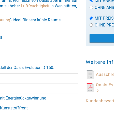
rogramm, technisch von Oasis aber immer auf
MIT ANBI
on zu hoher
Luftfeuchtigkeit
in Werkstätten,
OHNE ANB
MIT PREI
auung
) ideal für sehr kühle Räume.
OHNE PRE
ag
Weitere In
ell der Oasis Evolution D 150.
Ausschr
Oasis Ev
mit Energierückgewinnung
Kundenbewer
 Kunststofffront