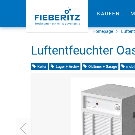
KAUFEN
M
Homepage
Luftent
Luftentfeuchter Oas
Keller
Lager + Archiv
Oldtimer + Garage
mobil