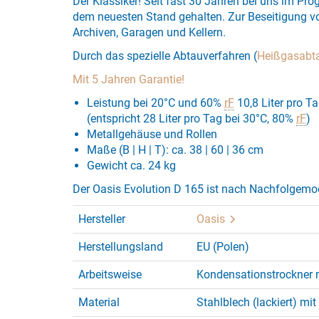
Der Klassiker! Seit fast 30 Jahren bei uns im P
dem neuesten Stand gehalten. Zur Beseitigung v
Archiven, Garagen und Kellern.
Durch das spezielle Abtauverfahren (
Heißgasabt
Mit 5 Jahren Garantie!
Leistung bei 20°C und 60%
rF
10,8 Liter pro T
(entspricht 28 Liter pro Tag bei 30°C, 80%
rF
)
Metallgehäuse und Rollen
Maße (B | H | T): ca. 38 | 60 | 36 cm
Gewicht ca. 24 kg
Der Oasis Evolution D 165 ist nach Nachfolgemod
Hersteller
Oasis
Herstellungsland
EU (Polen)
Arbeitsweise
Kondensationstrockner 
Material
Stahlblech (lackiert) mit