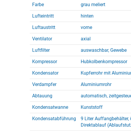
Farbe
grau meliert
Lufteintritt
hinten
Luftaustritt
vorne
Ventilator
axial
Luftfilter
auswaschbar, Gewebe
Kompressor
Hubkolbenkompressor
Kondensator
Kupferrohr mit Alumini
Verdampfer
Aluminiumrohr
Abtauung
automatisch, zeitgesteu
Kondensatwanne
Kunststoff
Kondensatabführung
9 Liter Auffangbehälter,
Direktablauf (Ablaufstut