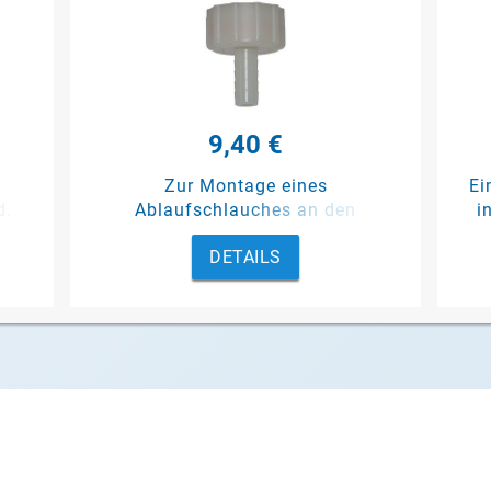
9,40 €
Zur Montage eines
Ei
d.
Ablaufschlauches an den
i
Kondensatbehälter eines Gerätes
DETAILS
der Serien Oasis D, Oasis OD und
Oasis Evolution oder Lübra Secotec
550.