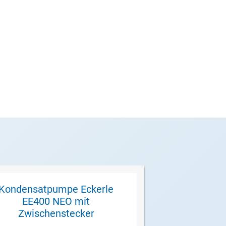
Kondensatpumpe Eckerle
Hygro-Thermo
EE400 NEO mit
Form Seli
Zwischenstecker