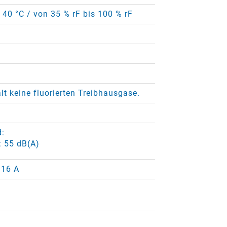
+ 40 °C / von 35 % rF bis 100 % rF
lt keine fluorierten Treibhausgase.
d:
: 55 dB(A)
 16 A