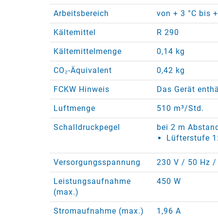
Arbeitsbereich
von + 3 °C bis 
Kältemittel
R 290
Kältemittelmenge
0,14 kg
CO₂-Äquivalent
0,42 kg
FCKW Hinweis
Das Gerät enthä
Luftmenge
510 m³/Std.
Schalldruckpegel
bei 2 m Abstan
Lüfterstufe 1
Versorgungsspannung
230 V / 50 Hz /
Leistungsaufnahme
450 W
(max.)
Stromaufnahme (max.)
1,96 A