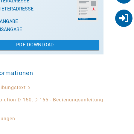
ETERADRESSE
IETERADRESSE
SANGABE
ISANGABE
PDF DOWNLOAD
formationen
eibungstext
olution D 150, D 165 - Bedienungsanleitung
tungen