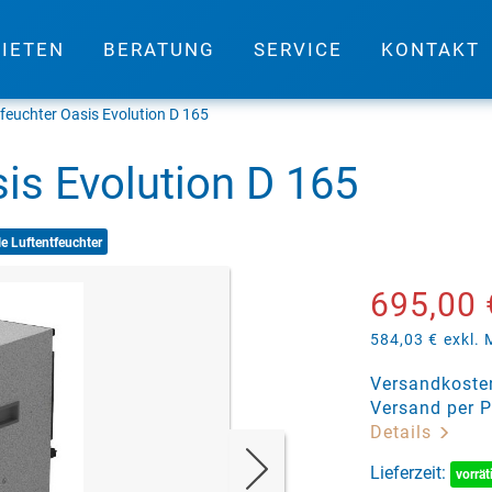
IETEN
BERATUNG
SERVICE
KONTAKT
feuchter Oasis Evolution D 165
is Evolution D 165
e Luftentfeuchter
695,00 
584,03 €
exkl.
Versandkosten
Versand per P
Details
Lieferzeit:
vorrät