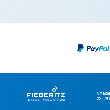
Offaka
22529 