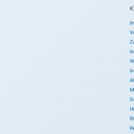
K
I
V
Z
I
W
I
A
M
D
H
R
R