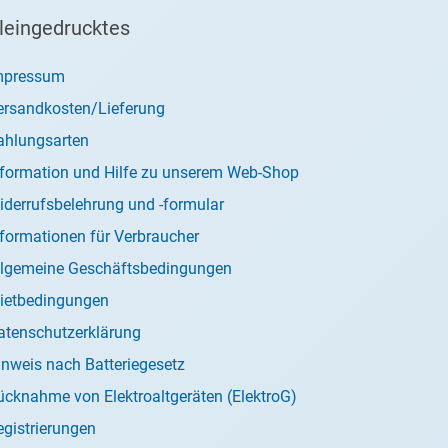
leingedrucktes
mpressum
ersandkosten/Lieferung
ahlungsarten
nformation und Hilfe zu unserem Web-Shop
iderrufsbelehrung und -formular
nformationen für Verbraucher
llgemeine Geschäftsbedingungen
ietbedingungen
atenschutzerklärung
inweis nach Batteriegesetz
ücknahme von Elektroaltgeräten (ElektroG)
egistrierungen