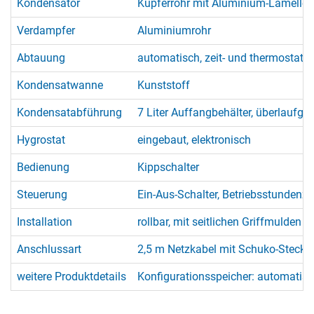
Kondensator
Kupferrohr mit Aluminium-Lamellen
Verdampfer
Aluminiumrohr
Abtauung
automatisch, zeit- und thermostatg
Kondensatwanne
Kunststoff
Kondensatabführung
7 Liter Auffangbehälter, überlaufges
Hygrostat
eingebaut, elektronisch
Bedienung
Kippschalter
Steuerung
Ein-Aus-Schalter, Betriebsstundenzä
Installation
rollbar, mit seitlichen Griffmulden
Anschlussart
2,5 m Netzkabel mit Schuko-Stecke
weitere Produktdetails
Konfigurationsspeicher: automatisc