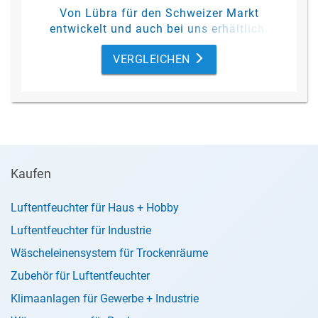
Von Lübra für den Schweizer Markt
entwickelt und auch bei uns erhältlich.
Hochwertiger Luftentfeuchter aus
VERGLEICHEN
europäischer Produktion, mit einem
robusten Gehäuse aus Stahlblech.
Trotzdem dezent und leicht anmutend und
somit auch ideal für repräsentative Räume.
Mit einer Entfeuchtungsleistung von 18
Litern pro Tag (bei 30 °C / 80 % rF).
Mit 5 Jahren Garantie!
Kaufen
Luftentfeuchter für Haus + Hobby
Luftentfeuchter für Industrie
Wäscheleinensystem für Trockenräume
Zubehör für Luftentfeuchter
Klimaanlagen für Gewerbe + Industrie