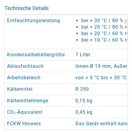
Technische Details
Entfeuchtungsleistung
bei + 30 °C / 80 %
rF
:
bei + 20 °C / 80 % rF:
bei + 20 °C / 60 % rF:
bei + 10 °C / 60 % rF:
Kondensatbehältergröße
7 Liter
Ablaufschlauch
Innen-Ø 19 mm, Außen-
Arbeitsbereich
von + 5 °C bis + 30 °C /
Kältemittel
R 290
Kältemittelmenge
0,15 kg
CO₂-Äquivalent
0,45 kg
FCKW Hinweis
Das Gerät enthält keine