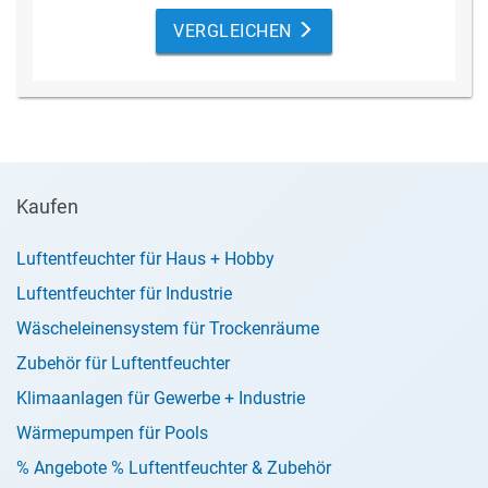
immer auf dem neuesten Stand gehalten.
VERGLEICHEN
Zur Beseitigung von zu hoher
Luftfeuchtigkeit
in Werkstätten, Archiven,
Garagen und Kellern.
Durch das spezielle Abtauverfahren
(
Heißgasabtauung
) ideal für sehr kühle
Räume.
Mit 5 Jahren Garantie!
Kaufen
Luftentfeuchter für Haus + Hobby
Luftentfeuchter für Industrie
Wäscheleinensystem für Trockenräume
Zubehör für Luftentfeuchter
Klimaanlagen für Gewerbe + Industrie
Wärmepumpen für Pools
% Angebote % Luftentfeuchter & Zubehör