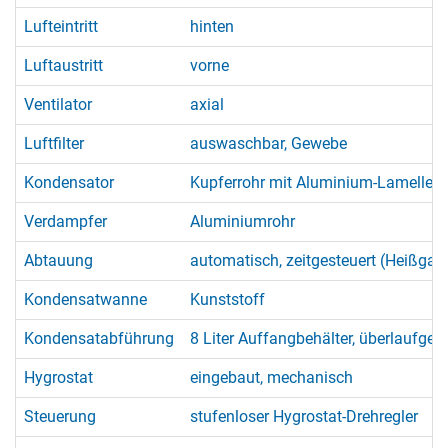
Lufteintritt
hinten
Luftaustritt
vorne
Ventilator
axial
Luftfilter
auswaschbar, Gewebe
Kondensator
Kupferrohr mit Aluminium-Lamellen
Verdampfer
Aluminiumrohr
Abtauung
automatisch, zeitgesteuert (Heißga
Kondensatwanne
Kunststoff
Kondensatabführung
8 Liter Auffangbehälter, überlaufges
Hygrostat
eingebaut, mechanisch
Steuerung
stufenloser Hygrostat-Drehregler