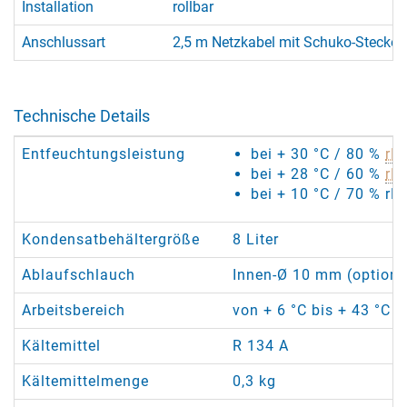
Installation
rollbar
Anschlussart
2,5 m Netzkabel mit Schuko-Stecker
Technische Details
Entfeuchtungsleistung
bei + 30 °C / 80 %
rF
:
bei + 28 °C / 60 %
rF
:
bei + 10 °C / 70 % rF:
Kondensatbehältergröße
8 Liter
Ablaufschlauch
Innen-Ø 10 mm (optional
Arbeitsbereich
von + 6 °C bis + 43 °C /
Kältemittel
R 134 A
Kältemittelmenge
0,3 kg