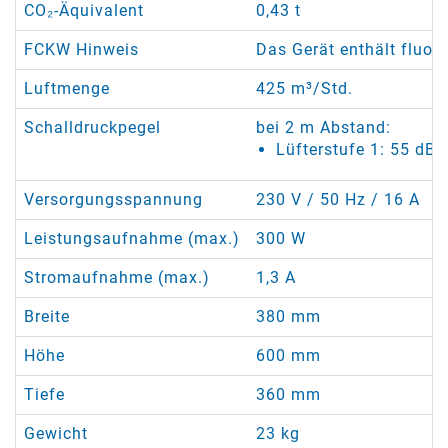
CO₂-Äquivalent
0,43 t
FCKW Hinweis
Das Gerät enthält fluor
Luftmenge
425 m³/Std.
Schalldruckpegel
bei 2 m Abstand:
Lüfterstufe 1: 55 dB(
Versorgungsspannung
230 V / 50 Hz / 16 A
Leistungsaufnahme (max.)
300 W
Stromaufnahme (max.)
1,3 A
Breite
380 mm
Höhe
600 mm
Tiefe
360 mm
Gewicht
23 kg