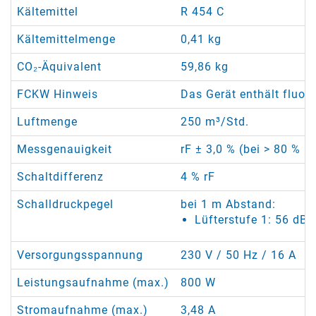
Kältemittel
R 454 C
Kältemittelmenge
0,41 kg
CO₂-Äquivalent
59,86 kg
FCKW Hinweis
Das Gerät enthält fluor
Luftmenge
250 m³/Std.
Messgenauigkeit
rF ± 3,0 % (bei > 80 % rF
Schaltdifferenz
4 % rF
Schalldruckpegel
bei 1 m Abstand:
Lüfterstufe 1: 56 dB(
Versorgungsspannung
230 V / 50 Hz / 16 A
Leistungsaufnahme (max.)
800 W
Stromaufnahme (max.)
3,48 A