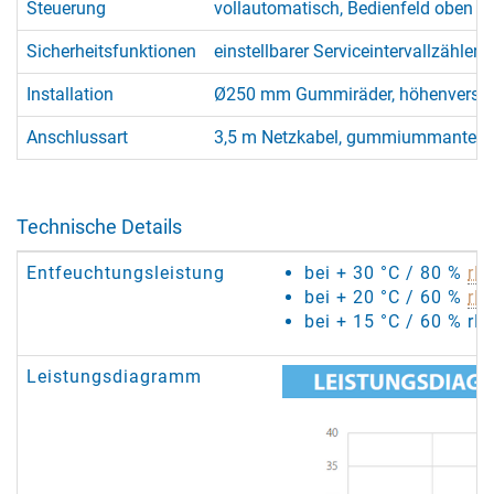
Steuerung
vollautomatisch, Bedienfeld oben z
Sicherheitsfunktionen
einstellbarer Serviceintervallzähle
Installation
Ø250 mm Gummiräder, höhenverstellb
Anschlussart
3,5 m Netzkabel, gummiummantelt, 
Technische Details
Entfeuchtungsleistung
bei + 30 °C / 80 %
rF
:
bei + 20 °C / 60 %
rF
:
bei + 15 °C / 60 % rF:
Leistungsdiagramm