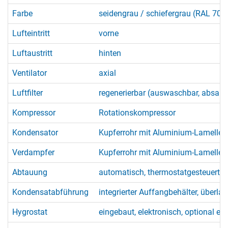
Farbe
seidengrau / schiefergrau (RAL 704
Lufteintritt
vorne
Luftaustritt
hinten
Ventilator
axial
Luftfilter
regenerierbar (auswaschbar, absaug
Kompressor
Rotationskompressor
Kondensator
Kupferrohr mit Aluminium-Lamellen,
Verdampfer
Kupferrohr mit Aluminium-Lamellen,
Abtauung
automatisch, thermostatgesteuert 
Kondensatabführung
integrierter Auffangbehälter, überla
Hygrostat
eingebaut, elektronisch, optional ex