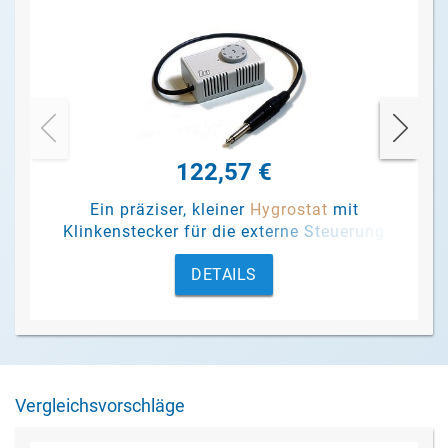
122,57 €
Ein präziser, kleiner
Hygrostat
mit
Klinkenstecker für die externe Steuerung
von Luftentfeuchtern der Serie CDT bei
DETAILS
überwiegend mobilem Betrieb.
Vergleichsvorschläge