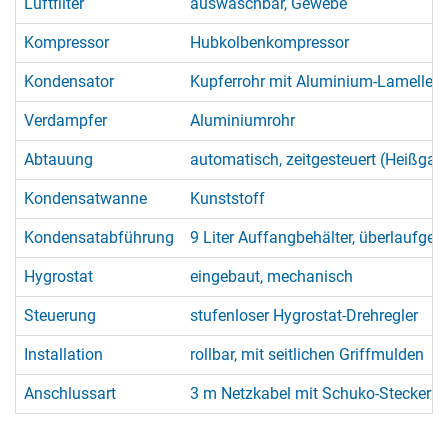
Luftfilter
auswaschbar, Gewebe
Kompressor
Hubkolbenkompressor
Kondensator
Kupferrohr mit Aluminium-Lamellen
Verdampfer
Aluminiumrohr
Abtauung
automatisch, zeitgesteuert (Heißga
Kondensatwanne
Kunststoff
Kondensatabführung
9 Liter Auffangbehälter, überlaufges
Hygrostat
eingebaut, mechanisch
Steuerung
stufenloser Hygrostat-Drehregler
Installation
rollbar, mit seitlichen Griffmulden
Anschlussart
3 m Netzkabel mit Schuko-Stecker