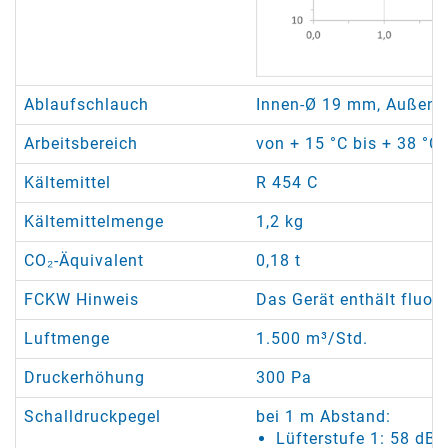
Ablaufschlauch
Innen-Ø 19 mm, Außen-
Arbeitsbereich
von + 15 °C bis + 38 °C
Kältemittel
R 454 C
Kältemittelmenge
1,2 kg
CO₂-Äquivalent
0,18 t
FCKW Hinweis
Das Gerät enthält fluor
Luftmenge
1.500 m³/Std.
Druckerhöhung
300 Pa
Schalldruckpegel
bei 1 m Abstand:
Lüfterstufe 1: 58 dB(