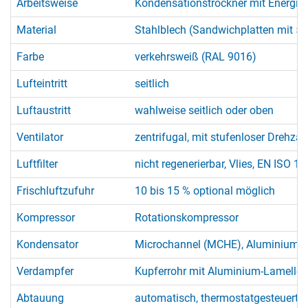
Arbeitsweise
Kondensationstrockner mit Energi
Material
Stahlblech (Sandwichplatten mit 50
Farbe
verkehrsweiß (RAL 9016)
Lufteintritt
seitlich
Luftaustritt
wahlweise seitlich oder oben
Ventilator
zentrifugal, mit stufenloser Drehza
Luftfilter
nicht regenerierbar, Vlies, EN ISO 
Frischluftzufuhr
10 bis 15 % optional möglich
Kompressor
Rotationskompressor
Kondensator
Microchannel (MCHE), Aluminium, k
Verdampfer
Kupferrohr mit Aluminium-Lamellen,
Abtauung
automatisch, thermostatgesteuert 