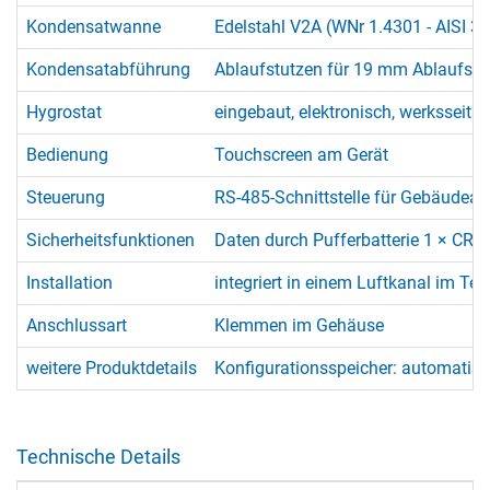
Kondensatwanne
Edelstahl V2A (WNr 1.4301 - AISI 30
Kondensatabführung
Ablaufstutzen für 19 mm Ablaufsch
Hygrostat
eingebaut, elektronisch, werksseitig
Bedienung
Touchscreen am Gerät
Steuerung
RS-485-Schnittstelle für Gebäudeaut
Sicherheitsfunktionen
Daten durch Pufferbatterie 1 × CR 2
Installation
integriert in einem Luftkanal im T
Anschlussart
Klemmen im Gehäuse
weitere Produktdetails
Konfigurationsspeicher: automatisc
Technische Details