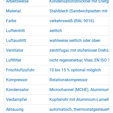
Arbeitsweise
Kondensationstrockner mit Energi
Material
Stahlblech (Sandwichplatten mit 50
Farbe
verkehrsweiß (RAL 9016)
Lufteintritt
seitlich
Luftaustritt
wahlweise seitlich oder oben
Ventilator
zentrifugal, mit stufenloser Drehza
Luftfilter
nicht regenerierbar, Vlies, EN ISO 
Frischluftzufuhr
10 bis 15 % optional möglich
Kompressor
Rotationskompressor
Kondensator
Microchannel (MCHE), Aluminium, k
Verdampfer
Kupferrohr mit Aluminium-Lamellen,
Abtauung
automatisch, thermostatgesteuert 