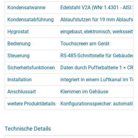
Kondensatwanne
Edelstahl V2A (WNr 1.4301 - AISI 30
Kondensatabführung
Ablaufstutzen für 19 mm Ablaufsch
Hygrostat
eingebaut, elektronisch, werksseitig
Bedienung
Touchscreen am Gerät
Steuerung
RS-485-Schnittstelle für Gebäudeaut
Sicherheitsfunktionen
Daten durch Pufferbatterie 1 × CR 2
Installation
integriert in einem Luftkanal im T
Anschlussart
Klemmen im Gehäuse
weitere Produktdetails
Konfigurationsspeicher: automatisc
Technische Details