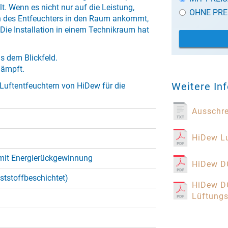
 Wenn es nicht nur auf die Leistung,
OHNE PRE
on des Entfeuchters in den Raum ankommt,
 Die Installation in einem Technikraum hat
s dem Blickfeld.
dämpft.
Weitere In
 Luftentfeuchtern von HiDew für die
Ausschr
HiDew Lu
mit Energierückgewinnung
HiDew D
nststoffbeschichtet)
HiDew DC
Lüftung