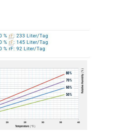
80 %
rF
: 233 Liter/Tag
60 %
rF
: 145 Liter/Tag
0 % rF: 92 Liter/Tag