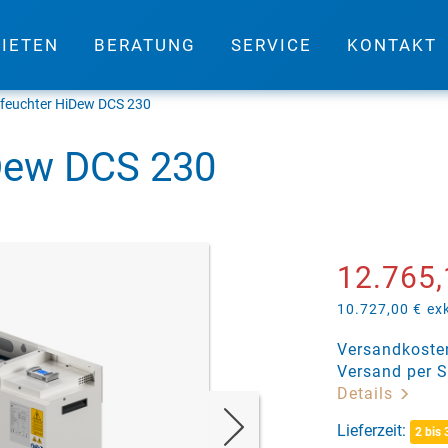
IETEN
BERATUNG
SERVICE
KONTAKT
tfeuchter HiDew DCS 230
iDew DCS 230
12.765,
10.727,00 €
ex
Versandkosten
Versand per S
Details
Lieferzeit:
2 bis