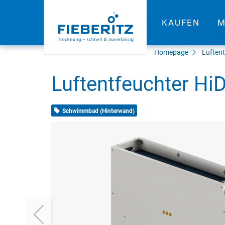
KAUFEN
M
Homepage
Luften
Luftentfeuchter H
Schwimmbad (Hinterwand)