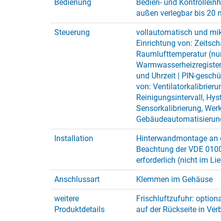
Bedienung
Bedien- und Kontrollein
außen verlegbar bis 20 
Steuerung
vollautomatisch und mik
Einrichtung von: Zeitsch
Raumlufttemperatur (nu
Warmwasserheizregister 
und Uhrzeit | PIN-geschü
von: Ventilatorkalibrieru
Reinigungsintervall, Hys
Sensorkalibrierung, Werk
Gebäudeautomatisierun
Installation
Hinterwandmontage an 
Beachtung der VDE 0100
erforderlich (nicht im L
Anschlussart
Klemmen im Gehäuse
weitere
Frischluftzufuhr: optio
Produktdetails
auf der Rückseite in Ver