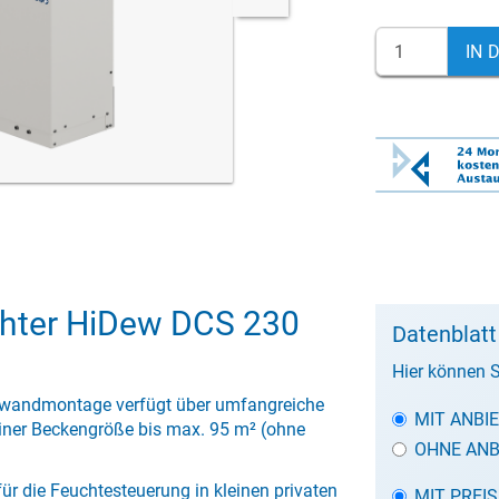
IN 
chter HiDew DCS 230
Datenblatt
Hier können S
rwandmontage verfügt über umfangreiche
MIT ANBI
iner Beckengröße bis max. 95 m² (ohne
OHNE ANB
ür die Feuchtesteuerung in kleinen privaten
MIT PREI