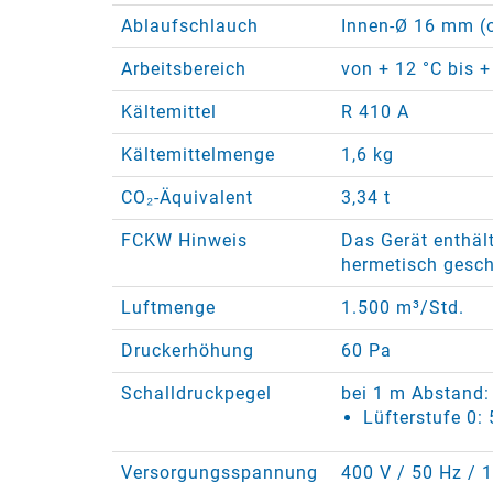
Ablaufschlauch
Innen-Ø 16 mm (o
Arbeitsbereich
von + 12 °C bis +
Kältemittel
R 410 A
Kältemittelmenge
1,6 kg
CO₂-Äquivalent
3,34 t
FCKW Hinweis
Das Gerät enthält
hermetisch gesch
Luftmenge
1.500 m³/Std.
Druckerhöhung
60 Pa
Schalldruckpegel
bei 1 m Abstand:
Lüfterstufe 0:
Versorgungsspannung
400 V / 50 Hz / 1