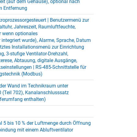
heit (auf dem Gehäuse), optional nach
m Entfernung
roprozessorgesteuert | Benutzermenü zur
altuhr, Jahreszeit, Raumluftfeuchte,
r wenn optionales
integriert wurde), Alarme, Sprache, Datum
tztes Installationsmenü zur Einrichtung
ng, 3-stufige Ventilator-Drehzahl,
terese, Abtauung, digitale Ausgänge,
seinstellungen | RS-485-Schnittstelle für
gstechnik (Modbus)
der Wand im Technikraum unter
 (Teil 702), Kanalanschlusssatz
ieferumfang enthalten)
nal 5 bis 10 % der Luftmenge durch Öffnung
bindung mit einem Abluftventilator