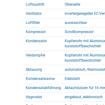
Luftaustritt
Oberseite
Ventilator
invertergeregelter EC-Ven
Luftfilter
auswaschbar
Kompressor
Scrollkompressor
Kondensator
Kupferrohr mit Aluminiu
kunststoffbeschichtet
Verdampfer
Kupferrohr mit Aluminiu
kunststoffbeschichtet
Abtauung
automatisch, thermosta
Kondensatwanne
Edelstahl
Kondensatabführung
Ablaufstutzen für 16 mm
Hygrostat
eingebaut, elektronisch