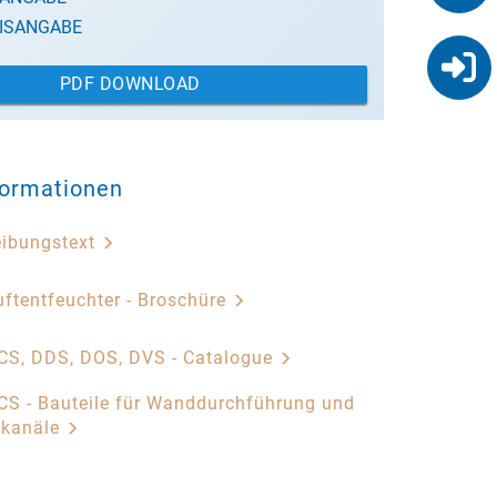
ISANGABE
PDF DOWNLOAD
formationen
eibungstext
ftentfeuchter - Broschüre
CS, DDS, DOS, DVS - Catalogue
S - Bauteile für Wanddurchführung und
skanäle