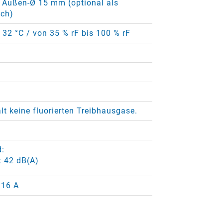
 Außen-Ø 15 mm (optional als
ich)
+ 32 °C / von 35 % rF bis 100 % rF
lt keine fluorierten Treibhausgase.
d:
: 42 dB(A)
 16 A