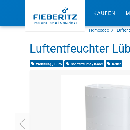
KAUFEN
M
Homepage
Luften
Luftentfeuchter Lü
Wohnung / Büro
Sanitärräume / Bäder
Keller