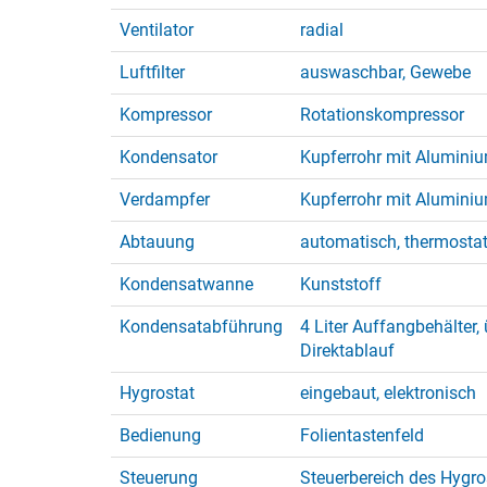
Ventilator
radial
Luftfilter
auswaschbar, Gewebe
Kompressor
Rotationskompressor
Kondensator
Kupferrohr mit Alumini
Verdampfer
Kupferrohr mit Alumini
Abtauung
automatisch, thermosta
Kondensatwanne
Kunststoff
Kondensatabführung
4 Liter Auffangbehälter,
Direktablauf
Hygrostat
eingebaut, elektronisch
Bedienung
Folientastenfeld
Steuerung
Steuerbereich des Hygros