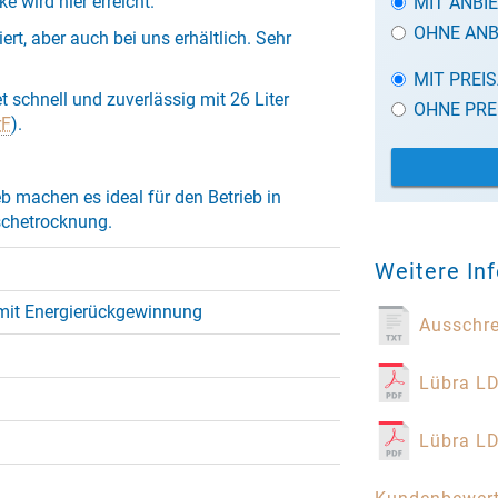
wird hier erreicht.
MIT ANBI
OHNE ANB
rt, aber auch bei uns erhältlich. Sehr
MIT PREI
t schnell und zuverlässig mit 26 Liter
OHNE PRE
rF
).
eb machen es ideal für den Betrieb in
schetrocknung.
Weitere In
mit Energierückgewinnung
Ausschr
Lübra LD
Lübra LD