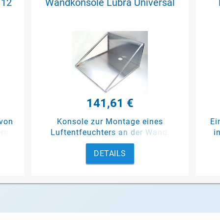
 12
Wandkonsole Lübra Universal
141,61 €
 von
Konsole zur Montage eines
Ei
ern
Luftentfeuchters an der Wand.
i
DETAILS