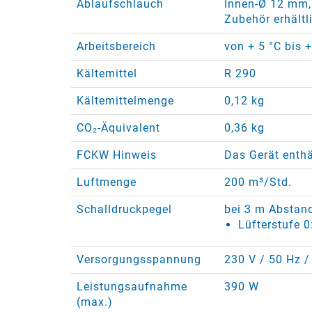
Ablaufschlauch
Innen-Ø 12 mm,
Zubehör erhältl
Arbeitsbereich
von + 5 °C bis 
Kältemittel
R 290
Kältemittelmenge
0,12 kg
CO₂-Äquivalent
0,36 kg
FCKW Hinweis
Das Gerät enthä
Luftmenge
200 m³/Std.
Schalldruckpegel
bei 3 m Abstan
Lüfterstufe 0
Versorgungsspannung
230 V / 50 Hz /
Leistungsaufnahme
390 W
(max.)