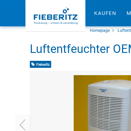
KAUFEN
M
Homepage
Luften
Luftentfeuchter O
Fieberitz