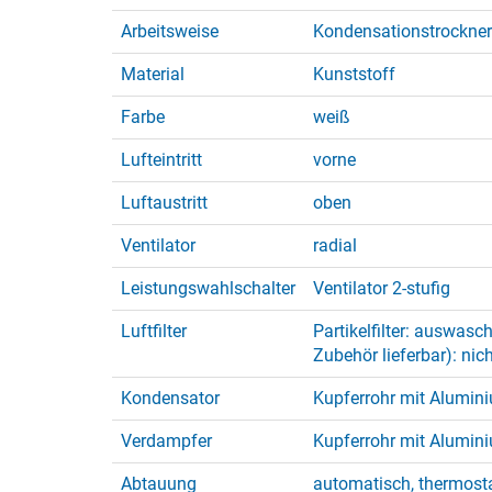
Arbeitsweise
Kondensationstrockner
Material
Kunststoff
Farbe
weiß
Lufteintritt
vorne
Luftaustritt
oben
Ventilator
radial
Leistungswahlschalter
Ventilator 2-stufig
Luftfilter
Partikelfilter: auswasch
Zubehör lieferbar): nic
Kondensator
Kupferrohr mit Alumin
Verdampfer
Kupferrohr mit Alumin
Abtauung
automatisch, thermost