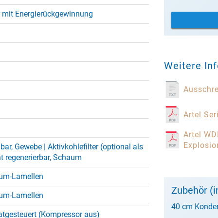
 mit Energierückgewinnung
Weitere In
Ausschr
Artel Se
Artel WD
Explosi
bar, Gewebe | Aktivkohlefilter (optional als
ht regenerierbar, Schaum
ium-Lamellen
Zubehör (i
ium-Lamellen
40 cm Konde
atgesteuert (Kompressor aus)