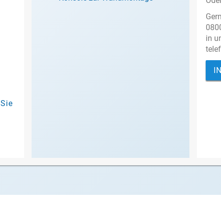
Oder
Gern
0800
in u
tele
I
 Sie
.