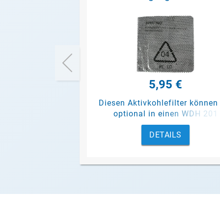
5,95 €
Diesen Aktivkohlefilter können
optional in einen WDH 201
einsetzen, um Gase und
DETAILS
Geruchsstoffe aus der
angesaugten Luft zu binden