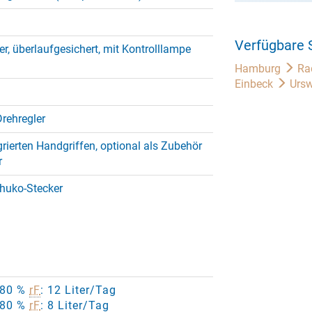
Verfügbare 
er, überlaufgesichert, mit Kontrolllampe
Hamburg
Ra
Einbeck
Ursw
Drehregler
tegrierten Handgriffen, optional als Zubehör
r
chuko-Stecker
/ 80 %
rF
: 12 Liter/Tag
/ 80 %
rF
: 8 Liter/Tag