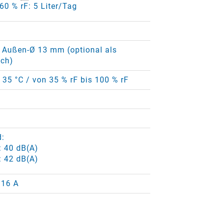
 60 % rF: 5 Liter/Tag
 Außen-Ø 13 mm (optional als
ich)
+ 35 °C / von 35 % rF bis 100 % rF
d:
: 40 dB(A)
: 42 dB(A)
 16 A