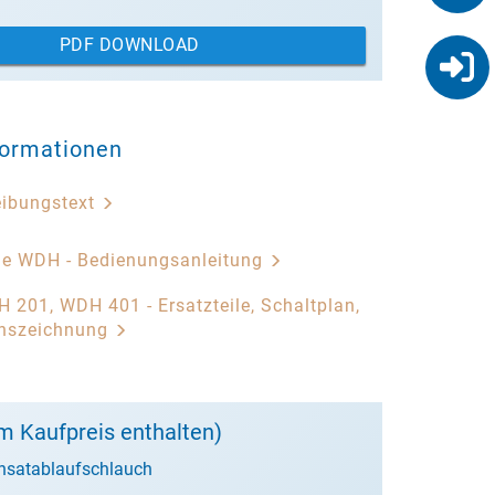
PDF DOWNLOAD
formationen
eibungstext
rie WDH - Bedienungsanleitung
H 201, WDH 401 - Ersatzteile, Schaltplan,
onszeichnung
m Kaufpreis enthalten)
nsatablaufschlauch