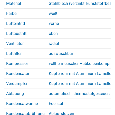
Material
Stahlblech (verzinkt, kunststoffbesch
Farbe
weiß
Lufteintritt
vorne
Luftaustritt
oben
Ventilator
radial
Luftfilter
auswaschbar
Kompressor
vollhermetischer Hubkolbenkompress
Kondensator
Kupferrohr mit Aluminium-Lamellen
Verdampfer
Kupferrohr mit Aluminium-Lamellen
Abtauung
automatisch, thermostatgesteuert 
Kondensatwanne
Edelstahl
Kondensatabführung
Ablaufstutzen