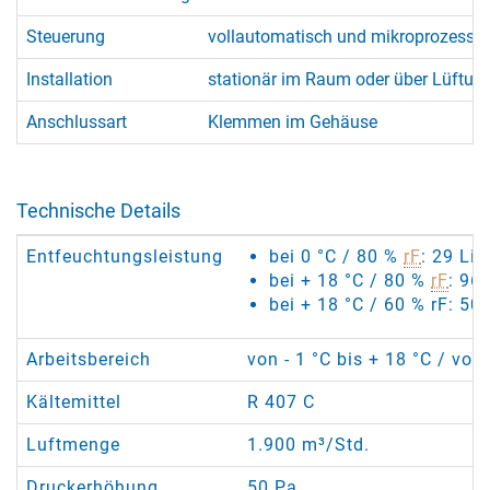
Steuerung
vollautomatisch und mikroprozessorg
Installation
stationär im Raum oder über Lüftun
Anschlussart
Klemmen im Gehäuse
Technische Details
Entfeuchtungsleistung
bei 0 °C / 80 %
rF
: 29 Lit
bei + 18 °C / 80 %
rF
: 96
bei + 18 °C / 60 % rF: 50
Arbeitsbereich
von - 1 °C bis + 18 °C / von
Kältemittel
R 407 C
Luftmenge
1.900 m³/Std.
Druckerhöhung
50 Pa